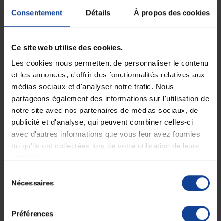
Consentement
Détails
À propos des cookies
Ce site web utilise des cookies.
Les cookies nous permettent de personnaliser le contenu
et les annonces, d'offrir des fonctionnalités relatives aux
médias sociaux et d'analyser notre trafic. Nous
partageons également des informations sur l'utilisation de
EN STOCK
Stylo Anti-Douleur
Paingone One Plus
notre site avec nos partenaires de médias sociaux, de
publicité et d'analyse, qui peuvent combiner celles-ci
avec d'autres informations que vous leur avez fournies
59,90 €
ou qu'ils ont collectées lors de votre utilisation de leurs
services.
Sélection
Affichage 1-1 de 1 article(s)
Nécessaires
du
consentement
Préférences