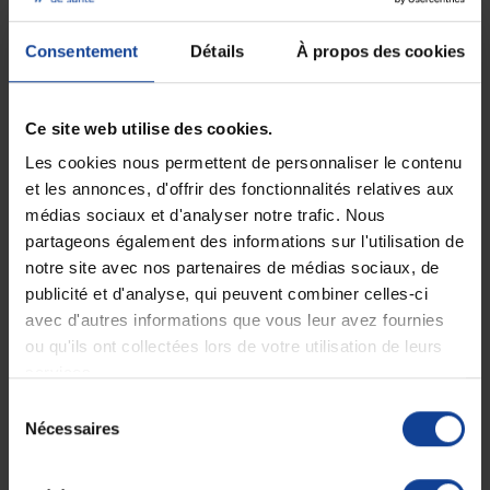
Consentement
Détails
À propos des cookies
Ce site web utilise des cookies.
Les cookies nous permettent de personnaliser le contenu
et les annonces, d'offrir des fonctionnalités relatives aux
médias sociaux et d'analyser notre trafic. Nous
partageons également des informations sur l'utilisation de
EN STOCK
notre site avec nos partenaires de médias sociaux, de
Paire d'électrodes de
remplacement Ellune
publicité et d'analyse, qui peuvent combiner celles-ci
avec d'autres informations que vous leur avez fournies
ou qu'ils ont collectées lors de votre utilisation de leurs
10,00 €
services.
Sélection
Nécessaires
du
Affichage 1-1 de 1 article(s)
consentement