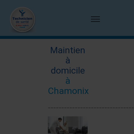
Passer
au
contenu
Maintien
à
domicile
à
Chamonix
________________________________