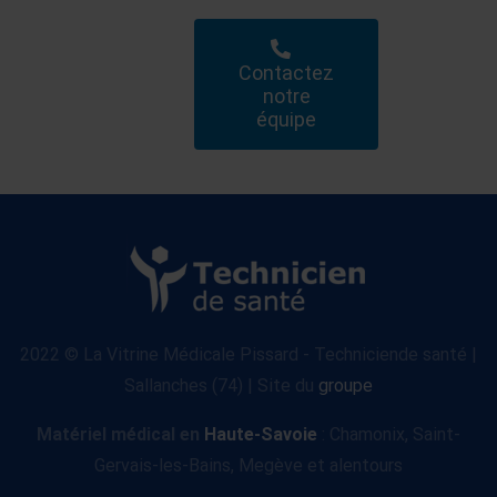
Contactez
notre
équipe
2022 © La Vitrine Médicale Pissard - Techniciende santé |
Sallanches (74) | Site du
groupe
Matériel médical en
Haute-Savoie
: Chamonix, Saint-
Gervais-les-Bains, Megève et alentours