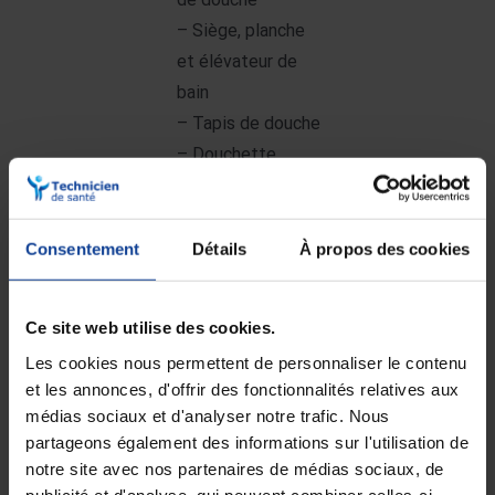
– Siège, planche
et élévateur de
bain
– Tapis de douche
– Douchette
spécial robinet,
brosse à long
manche
Consentement
Détails
À propos des cookies
– Rehausse WC,
barre d’appui WC,
Ce site web utilise des cookies.
cadre de toilette
Les cookies nous permettent de personnaliser le contenu
Fauteuils
et les annonces, d'offrir des fonctionnalités relatives aux
médias sociaux et d'analyser notre trafic. Nous
releveurs
partageons également des informations sur l'utilisation de
notre site avec nos partenaires de médias sociaux, de
publicité et d'analyse, qui peuvent combiner celles-ci