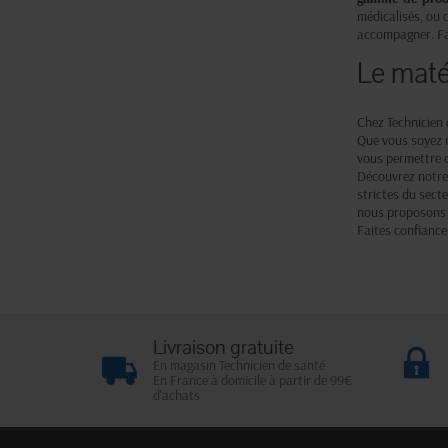
médicalisés, ou 
accompagner. Fai
Le maté
Chez Technicien 
Que vous soyez m
vous permettre d
Découvrez notre 
strictes du sect
nous proposons d
Faites confiance
Livraison gratuite
En magasin Technicien de santé
En France à domicile à partir de 99€
d'achats