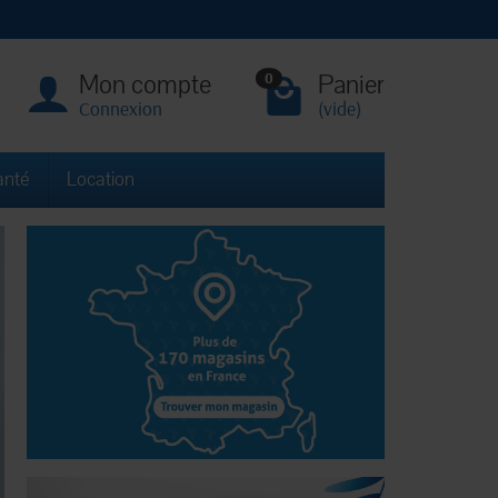
Mon compte
Panier
0
Connexion
(vide)
anté
Location