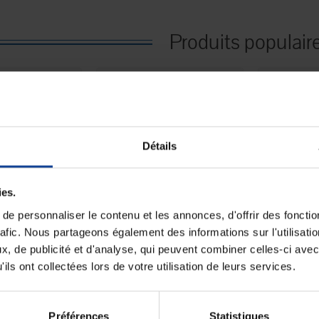
Produits populair
Détails
ies.
e personnaliser le contenu et les annonces, d'offrir des fonctio
 STOCK
EN STOCK
E
oilette à usage
HEXAform Maxi - Sachet
iD Sli
rafic. Nous partageons également des informations sur l'utilisati
- Sachet...
de 20
, de publicité et d'analyse, qui peuvent combiner celles-ci avec
ils ont collectées lors de votre utilisation de leurs services.
15,19 €
31,75 €
Préférences
Statistiques