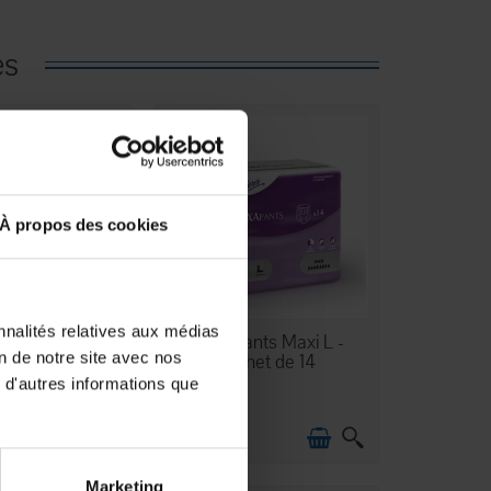
es
À propos des cookies
nnalités relatives aux médias
N STOCK
EN STOCK
p - Super - L
HEXApants Maxi L -
on de notre site avec nos
Sachet de 14
 d'autres informations que
23,68 €
Marketing