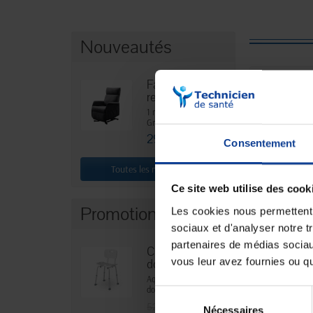
Nouveautés
Fauteuil
releveur...
1 moteur. Coloris :
Gris.
299,90 €
Consentement
Toutes les nouveautés
Ce site web utilise des cook
Promotions
Les cookies nous permettent d
EN
Gants de t
sociaux et d'analyser notre t
unique 
partenaires de médias sociaux
Chaise de
vous leur avez fournies ou qu'
douche...
2,80 €
AquaCurve - Siège de
douche avec...
Sélection
-12,00 €
52,90 €
Nécessaires
du