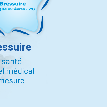
essuire
 santé
el médical
 mesure