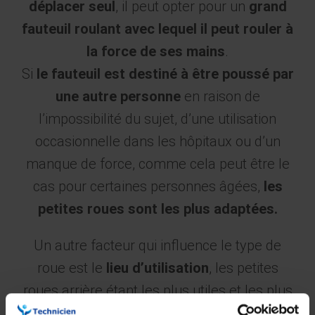
déplacer seul
, il peut opter pour un
grand
fauteuil roulant avec lequel il peut rouler à
la force de ses mains
.
Si
le fauteuil est destiné à être poussé par
une autre personne
en raison de
l’impossibilité du sujet, d’une utilisation
occasionnelle dans les hôpitaux ou d’un
manque de force, comme cela peut être le
cas pour certaines personnes âgées,
les
petites roues sont les plus adaptées.
Un autre facteur qui influence le type de
roue est le
lieu d’utilisation
, les petites
roues arrière étant les plus utiles et les plus
confortables pour un
usage domestique
.