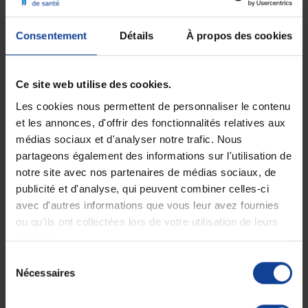
Dans un fauteuil roulant, on fait la distinction
Consentement
Détails
À propos des cookies
entre les roues et les pneus
. Pour un
usage plus
domestique
, nous
Ce site web utilise des cookies.
recommandons de
petites roues en
Les cookies nous permettent de personnaliser le contenu
caoutchouc et de gros pneus
.
et les annonces, d'offrir des fonctionnalités relatives aux
médias sociaux et d'analyser notre trafic. Nous
En cas d’utilisation à
l’extérieur
, utilisez des
partageons également des informations sur l'utilisation de
roues pneumatiques
pour un
notre site avec nos partenaires de médias sociaux, de
amortissement optimal ou des
roues anti-
publicité et d'analyse, qui peuvent combiner celles-ci
avec d'autres informations que vous leur avez fournies
crevaison
solides qui, même si elles n’ont
ou qu'ils ont collectées lors de votre utilisation de leurs
pas un amortissement optimal, vous
services.
éviteront quelques maux de tête.
Sélection
Nécessaires
du
consentement