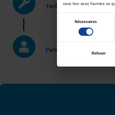
vous leur avez fournies ou qu'
Technicien de santé
Sélection
Nécessaires
du
consentement
Patient
Refuser