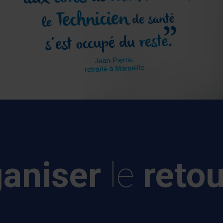
ganiser
le
reto