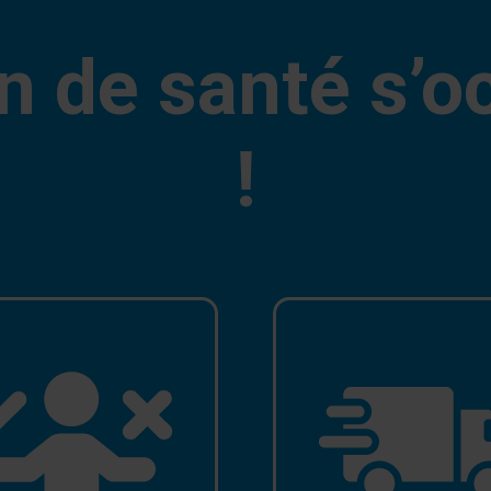
n de santé s’o
!