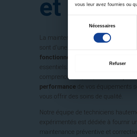
et SAV
vous leur avez fournies ou qu'
Sélection
Nécessaires
du
consentement
La maintenance et le SAV des équ
sont d’une
importance cruciale
pour
fonctionnement
et la
fiabilité
de ces
Refuser
essentiels. Chez Technicien de sant
comprenons à quel point la
disponib
performance
de vos équipements so
vous offrir des soins de qualité.
Notre équipe de techniciens hauteme
expérimentés est dédiée à fournir u
maintenance préventive et correctiv