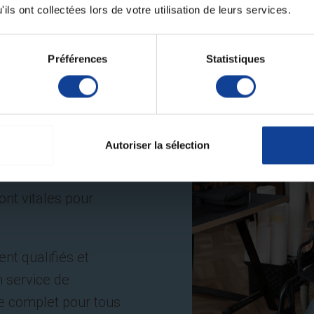
ils ont collectées lors de votre utilisation de leurs services.
Préférences
Statistiques
ipements médicaux
 garantir le
bon
 dispositifs
Autoriser la sélection
é, nous
ilité
et la
nt vitales pour
nt qualifiés et
n service de
e complet pour tous