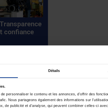
ispositifs médicaux.
es les opérations et
rapports d’incidents
 Transparence
t documentés avec
t confiance
ueur, assurant une
bilité complète pour
nos clients.
Détails
ies.
e personnaliser le contenu et les annonces, d'offrir des fonctio
en de santé vous accompag
rafic. Nous partageons également des informations sur l'utilisati
, de publicité et d'analyse, qui peuvent combiner celles-ci avec