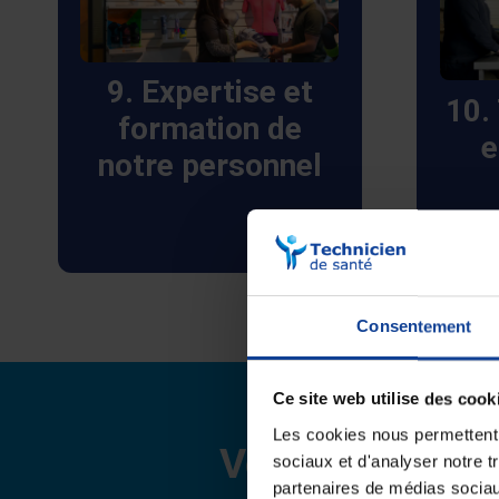
une expertise complète
les d
sur nos produits et
Tout
services. Cela garantit
les 
9. Expertise et
10.
une assistance de qualité
son
formation de
e
supérieure à nos clients,
rig
notre personnel
avec des interventions
traça
efficaces et
professionnelles.
Consentement
Ce site web utilise des cook
Les cookies nous permettent d
Votre Technici
sociaux et d'analyser notre t
partenaires de médias sociaux