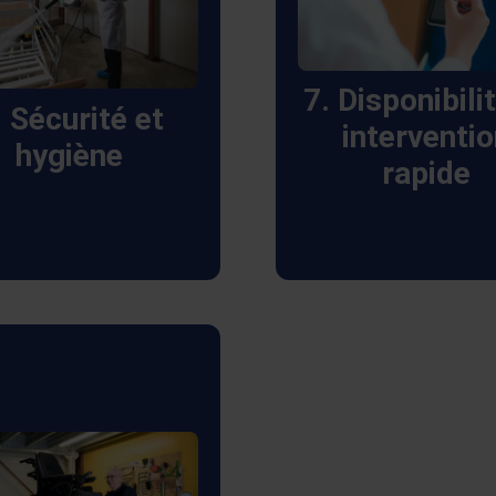
efficace partout
coles stricts pour la
France, respectant
aison d’équipements
délais promis e
7. Disponibili
édicaux certifiés
. Sécurité et
répondant aux urg
interventi
es, offrant ainsi une
hygiène
avec la plus gra
rapide
tection maximale à
réactivité.
s clients et à nos
techniciens.
 nous engageons à
totale transparence
concernant les
entions réalisées sur