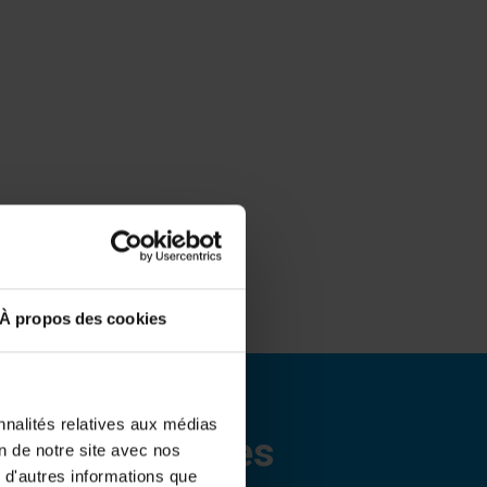
À propos des cookies
nnalités relatives aux médias
ne au plus près
on de notre site avec nos
 d'autres informations que