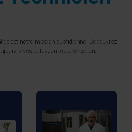
 : c’est notre mission quotidienne. Découvrez
ours à vos côtés, en toute situation.
t de
Nos partenariats avec des
tions
fabricants leaders
tées
garantissent l’accessibilité
iques
à des équipements de
tenant
santé de haute qualité.