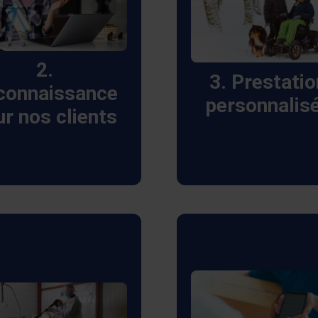
compte des prescri
ipements de santé
médicales. Nous 
 remboursés. Cela
engageons à l
orce notre lien avec
2.
transparence sur le
3. Prestati
artenaires et clients,
connaissance
et les spécificatio
personnalis
eur garantissant une
r nos clients
nos équipemen
rience satisfaisante
médicaux, assuran
richissante à chaque
information clair
interaction.
précise.
re engagement en
ère d’hygiène et de
Notre réseau éten
écurité est sans
prestataires assur
ompromis. Nous
intervention rapid
établissons des