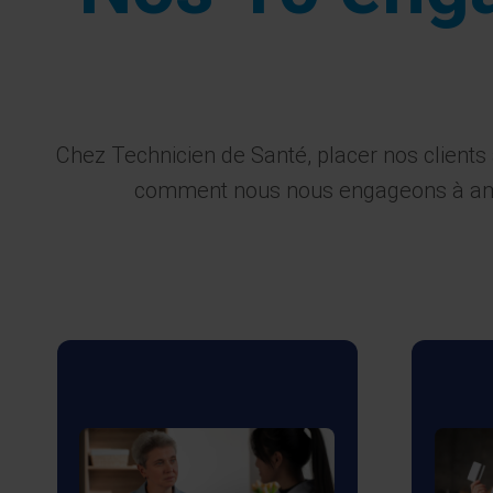
Chez Technicien de Santé, placer nos clients
comment nous nous engageons à amélio
Nous
perso
Nous garantissons la
la fi
confidentialité absolue et
no
promouvons le libre choix
prog