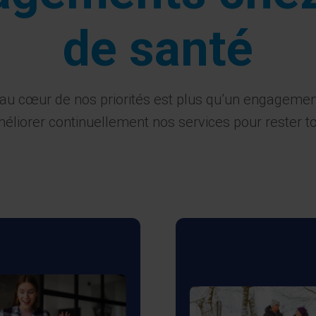
de santé
 au cœur de nos priorités est plus qu’un engagement
rer continuellement nos services pour rester touj
Notre objectif es
 offrons un accueil
fournir des presta
nnalisé et valorisons
parfaitement adap
délité de nos clients,
aux besoins spécif
tamment par des
de nos clients, en 
rammes dédiés aux