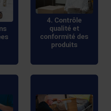
ptions
Nous réalisons des
nous
contrôles rigoureux pour
a
vérifier la conformité des
4. Contrôle
 coût
produits, le suivi des
qualité et
ons
ns de
incidents
conformité des
ées
ts
(matériovigilance) et le
produits
t une
maintien des
e et
performances des
dispositifs médicaux.
Nous mettons en œuvre
des indicateurs de
du de
performance pour
e une
surveiller et améliorer
e et
constamment la qualité