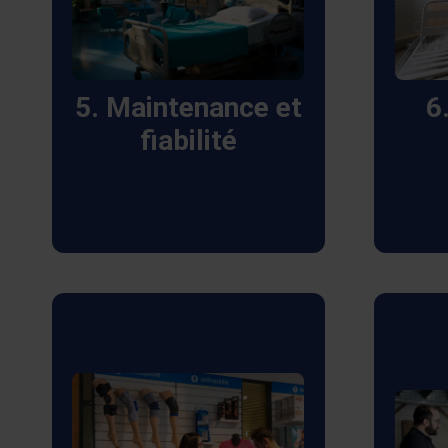
proactivité permet de
proto
minimiser les risques de
livr
défaillance pour assurer
m
5. Maintenance et
6
la sécurité et l’efficacité
propr
fiabilité
des soins prodigués aux
pro
patients.
no
Chaque technicien chez
Technicien de Santé est
Nous
hautement qualifié et
une 
bénéficie de formations
régulières pour assurer
interv