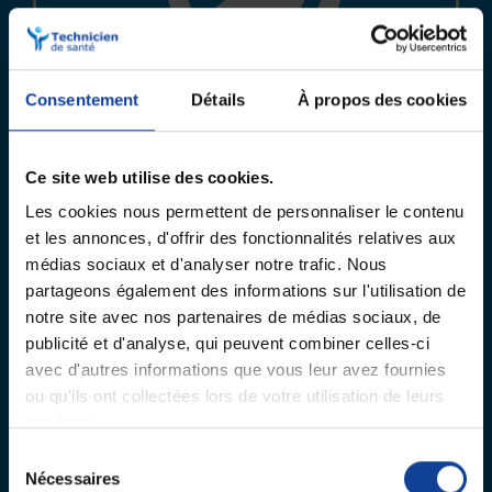
Consentement
Détails
À propos des cookies
Gain de temps
La location d’électrostimulateur offre de
Ce site web utilise des cookies.
nombreux avantages tels que le gain de
Les cookies nous permettent de personnaliser le contenu
et les annonces, d'offrir des fonctionnalités relatives aux
temps. En effet, grâce à la location
médias sociaux et d'analyser notre trafic. Nous
d’électrostimulateur, vous n’avez plus
partageons également des informations sur l'utilisation de
besoin de vous déplacer chez le
notre site avec nos partenaires de médias sociaux, de
publicité et d'analyse, qui peuvent combiner celles-ci
kinésithérapeute !
avec d'autres informations que vous leur avez fournies
ou qu'ils ont collectées lors de votre utilisation de leurs
services.
Sélection
Nécessaires
du