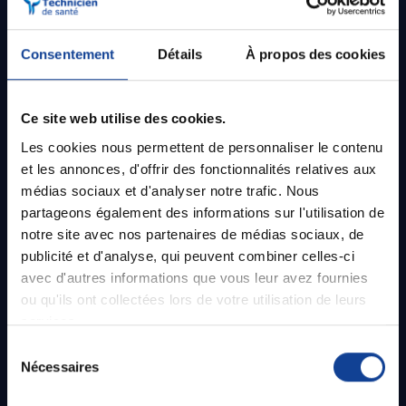
Consentement
Détails
À propos des cookies
Ce site web utilise des cookies.
Les cookies nous permettent de personnaliser le contenu
et les annonces, d'offrir des fonctionnalités relatives aux
médias sociaux et d'analyser notre trafic. Nous
Maintenance annuelle
partageons également des informations sur l'utilisation de
notre site avec nos partenaires de médias sociaux, de
publicité et d'analyse, qui peuvent combiner celles-ci
de l’ensemble du matériel
avec d'autres informations que vous leur avez fournies
disponible à la location.
ou qu'ils ont collectées lors de votre utilisation de leurs
services.
Sélection
Nécessaires
du
consentement