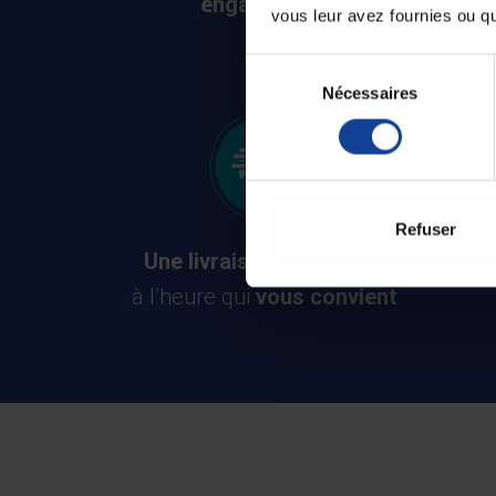
engagement
vous leur avez fournies ou qu'
Sélection
Nécessaires
du
consentement
Refuser
Une livraison
à domicile,
à l’heure qui
vous convient