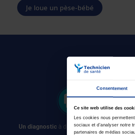
Je loue un pèse-bébé
Les pet
Consentement
Ce site web utilise des cook
Les cookies nous permettent d
sociaux et d'analyser notre t
Un diagnostic
à domicile
offert
et
sans
partenaires de médias sociaux