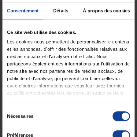
peuvent aussi rééduquer leur vessie en
Consentement
Détails
À propos des cookies
augmentant le volume d’urine que cette
dernière peut contenir… Pour se faire,
Ce site web utilise des cookies.
choisissez un intervalle de temps pour
Les cookies nous permettent de personnaliser le contenu
utiliser les toilettes et suivez strictement ce
et les annonces, d'offrir des fonctionnalités relatives aux
planning tout au long de la journée. Par
médias sociaux et d'analyser notre trafic. Nous
partageons également des informations sur l'utilisation de
exemple, commencez par utiliser les
notre site avec nos partenaires de médias sociaux, de
toilettes toutes les 1h30. Utilisez les
publicité et d'analyse, qui peuvent combiner celles-ci
exercices de Kegel pour résister aux envies
avec d'autres informations que vous leur avez fournies
ou qu'ils ont collectées lors de votre utilisation de leurs
quand vous n’avez pas prévu d’aller aux
services.
toilettes et allez-y quand VOUS avez prévu
Sélection
d’y aller, même si vous n’avez pas
Nécessaires
du
forcément envie. Au fur et à mesure que
consentement
votre muscle pelvien se renforcera,
Préférences