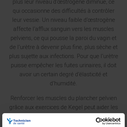
plus leur niveau d’œstrogène diminue, ce
qui occasionne des difficultés à contrôler
leur vessie. Un niveau faible d’œstrogène
affecte l’afflux sanguin vers les muscles
pelviens, ce qui pousse la paroi du vagin et
de l’urètre à devenir plus fine, plus sèche et
plus sujette aux infections. Pour que l’urètre
puisse empêcher les fuites urinaires, il doit
avoir un certain degré d’élasticité et
d’humidité.
Renforcer les muscles du plancher pelvien
grâce aux exercices de Kegel peut aider les
femmes ménopausées à gérer les
symptômes de l’incontinence. Les femmes