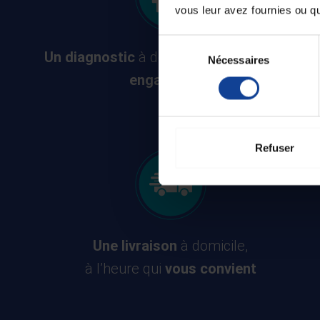
vous leur avez fournies ou qu'
Sélection
Un diagnostic
à domicile
offert
et
sans
Nécessaires
du
consentement
engagement
Refuser
Une livraison
à domicile,
à l’heure qui
vous convient