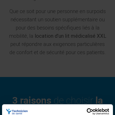
Que ce soit pour une personne en surpoids
nécessitant un soutien supplémentaire ou
pour des besoins spécifiques liés à la
mobilité, la
location d’un lit médicalisé XXL
peut répondre aux exigences particulières
de confort et de sécurité pour ces patients.
3 raisons
de choisir
la
location de lit