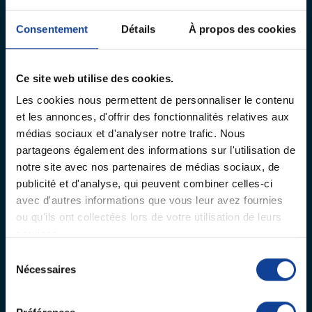
médicalisé XXL
Consentement
Détails
À propos des cookies
Ce site web utilise des cookies.
Les cookies nous permettent de personnaliser le contenu
et les annonces, d'offrir des fonctionnalités relatives aux
médias sociaux et d'analyser notre trafic. Nous
partageons également des informations sur l'utilisation de
notre site avec nos partenaires de médias sociaux, de
publicité et d'analyse, qui peuvent combiner celles-ci
avec d'autres informations que vous leur avez fournies
ou qu'ils ont collectées lors de votre utilisation de leurs
services.
Facilité d’ajustement
Sélection
Nécessaires
du
Grâce à une simple pression sur un
consentement
bouton, les patients ou aidants peuvent