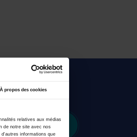
calisé standard
À propos des cookies
nnalités relatives aux médias
on de notre site avec nos
 d'autres informations que