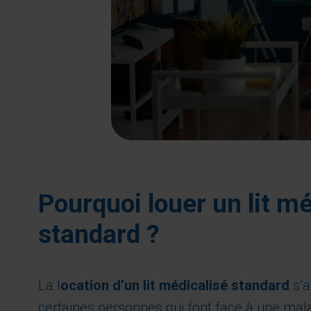
Pourquoi louer un lit mé
standard ?
La l
ocation d’un lit médicalisé standard
s’a
certaines personnes qui font face à une mala