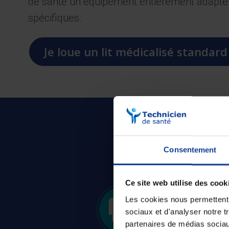
de santé un équipement entièrement adapté
spécifiques.
Je loue un lit médicalisé standard
Les petits plu
Consentement
Ce site web utilise des cook
Les cookies nous permettent d
sociaux et d'analyser notre t
partenaires de médias sociaux