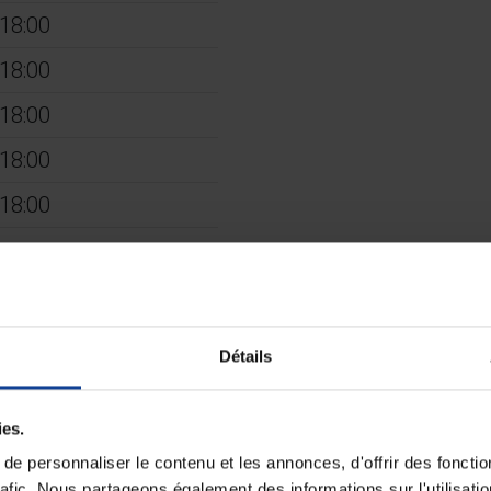
 18:00
 18:00
 18:00
 18:00
 18:00
Détails
gasin de matériel médical à
ies.
e personnaliser le contenu et les annonces, d'offrir des fonctio
rafic. Nous partageons également des informations sur l'utilisati