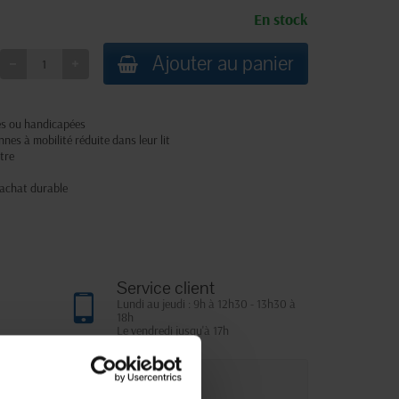
En stock
Ajouter au panier
ées ou handicapées
nnes à mobilité réduite dans leur lit
tre
 achat durable
Service client
Lundi au jeudi : 9h à 12h30 - 13h30 à
18h
Le vendredi jusqu'à 17h
que