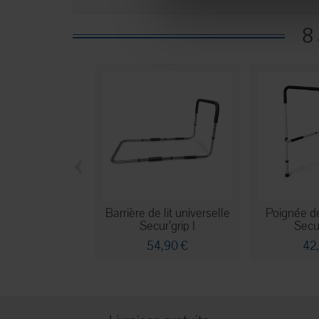
8 
‹
Barrière de lit universelle
Poignée de 
Secur’grip I
Secur
54,90 €
42