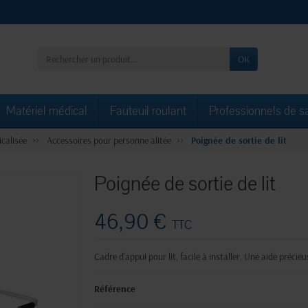
OK
Matériel médical
Fauteuil roulant
Professionnels de s
calisée
Accessoires pour personne alitée
Poignée de sortie de lit
Poignée de sortie de lit
46,90 €
TTC
Cadre d'appui pour lit, facile à installer. Une aide précieus
Référence