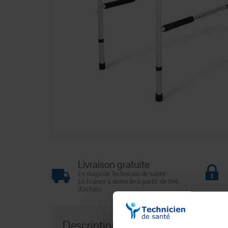
Livraison gratuite
En magasin Technicien de santé
En France à domicile à partir de 99€
d'achats
Description