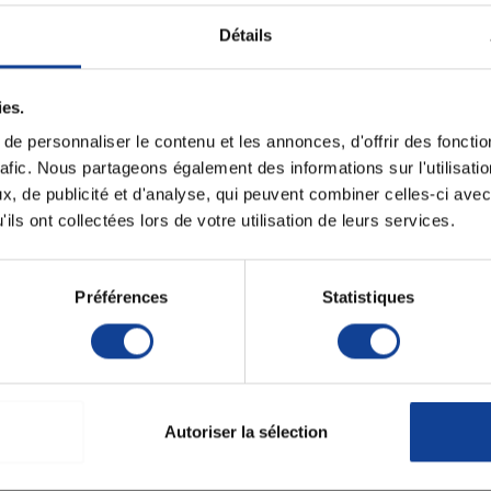
Détails
t pour personnes âgées ou
Unité de consomm
nombre
Unité de consomm
ies.
 personnes à mobilité réduite dans leur lit.
type (emballage)
e personnaliser le contenu et les annonces, d'offrir des fonctio
oignée confortable de 35 mm de diamètre
. Et parce
rafic. Nous partageons également des informations sur l'utilisati
le en hauteur, de 83 à 111 cm grâce à des boutons
ous le souhaitez très simplement.
, de publicité et d'analyse, qui peuvent combiner celles-ci avec
appui et représente un achat qui durera dans le temps.
ils ont collectées lors de votre utilisation de leurs services.
t profondeur
par boutons poussoirs et clips.
e sortie de lit
Préférences
Statistiques
s.
.
Autoriser la sélection