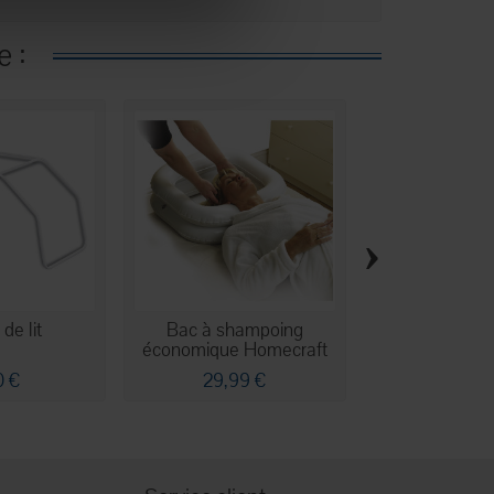
e :
›
de lit
Bac à shampoing
Appui de lit
économique Homecraft
0 €
29,99 €
99,50