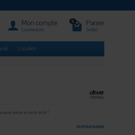
Mon compte
Panier
0
Connexion
(vide)
anté
Location
e pour entrer et sortir du lit !
DUPSA4142000