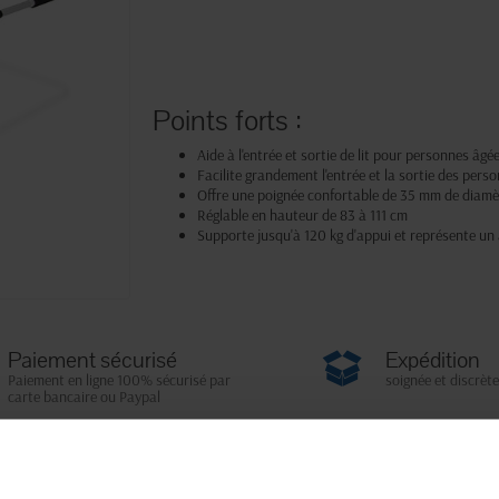
Points forts :
Aide à l'entrée et sortie de lit pour personnes âg
Facilite grandement l'entrée et la sortie des perso
Offre une poignée confortable de 35 mm de diamè
Réglable en hauteur de 83 à 111 cm
Supporte jusqu'à 120 kg d'appui et représente un
Paiement sécurisé
Expédition
Paiement en ligne 100% sécurisé par
soignée et discrète
carte bancaire ou Paypal
Fiche techni