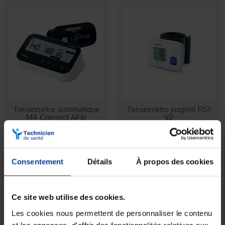
EN STOCK
EN STOCK
Tensiomètre automatique
Tensiomètre poignet RS1
M4 Connect AFib
V2
89,90 €
38,90 €
Consentement
Détails
À propos des cookies
Ce site web utilise des cookies.
Les cookies nous permettent de personnaliser le contenu