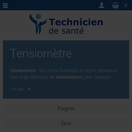
0
Tensiomètre
Tensiomètre
- Sur notre boutique en ligne, retrouvez
une large sélection de
tensiometres
pour mesurer
votre tension artérielle à la maison. Facile à utiliser et
Voir plus
précis, nos
appareils de mesure de la pression
sanguine
vous permettront de contrôler votre santé
au quotidien. Achetez dès maintenant votre
Poignet
tensiomètre
et prenez soin de vous en toute
simplicité.
Bras