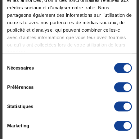
et les annonces, d'offrir des fonctionnalités relatives aux
médias sociaux et d'analyser notre trafic. Nous
partageons également des informations sur l'utilisation de
notre site avec nos partenaires de médias sociaux, de
publicité et d'analyse, qui peuvent combiner celles-ci
EN STOCK
EN STOCK
Tensiomètre électronique
Tensiomètre électronique
avec d'autres informations que vous leur avez fournies
au poignet...
au bras...
ou qu'ils ont collectées lors de votre utilisation de leurs
services.
29,90 €
39,90 €
Sélection
Nécessaires
du
consentement
Préférences
Statistiques
Marketing