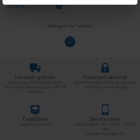
59,90 €
Affichage 1-7 de 7 article(s)
Livraison gratuite
Paiement sécurisé
En magasin Technicien de santé
Paiement en ligne 100% sécurisé par
En France à domicile à partir de 99€
carte bancaire ou Paypal
d'achats
Expédition
Service client
soignée et discrète
Lundi au jeudi : 9h à 12h30 - 13h30 à
18h
Le vendredi jusqu'à 17h