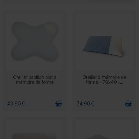
sommeil.
EN STOCK
EN STOCK
Oreiller papillon plat à
Oreiller à mémoire de
mémoire de forme
forme - 70x40 -...
49,90 €
74,90 €