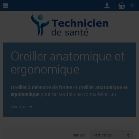
0
Oreiller anatomique et
ergonomique
Oreiller à mémoire de forme
et
oreiller anatomique et
ergonomique
pour un soutien personnalisé et un
confort optimal. Choisissez parmi notre sélection
Voir plus
d'oreillers qui s'adaptent à votre morphologie.
Soulagez les tensions dans le cou et les épaules grâce
à la mousse à mémoire de forme et profitez de nuits
paisibles et réparatrices. Découvrez notre gamme
d'oreillers
ergonomiques
pour améliorer votre
Trier par :
Pertinence