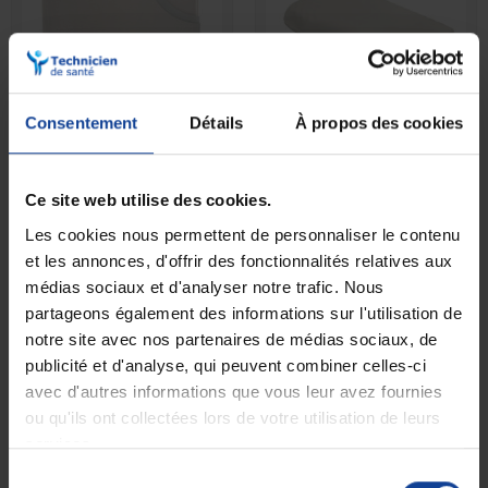
Consentement
Détails
À propos des cookies
EN STOCK
EN STOCK
Oreiller cervical
Oreiller anti-ronflement à
ergonomique Confort Plus
mémoire de forme
Ce site web utilise des cookies.
Les cookies nous permettent de personnaliser le contenu
44,90 €
49,90 €
et les annonces, d'offrir des fonctionnalités relatives aux
médias sociaux et d'analyser notre trafic. Nous
partageons également des informations sur l'utilisation de
notre site avec nos partenaires de médias sociaux, de
publicité et d'analyse, qui peuvent combiner celles-ci
avec d'autres informations que vous leur avez fournies
ou qu'ils ont collectées lors de votre utilisation de leurs
services.
Sélection