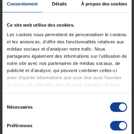
Longues en Interlock...
Longues en Interlock...
Consentement
Détails
À propos des cookies
51,80 €
53,90 €
Ce site web utilise des cookies.
Les cookies nous permettent de personnaliser le contenu
et les annonces, d'offrir des fonctionnalités relatives aux
médias sociaux et d'analyser notre trafic. Nous
partageons également des informations sur l'utilisation de
notre site avec nos partenaires de médias sociaux, de
publicité et d'analyse, qui peuvent combiner celles-ci
avec d'autres informations que vous leur avez fournies
ou qu'ils ont collectées lors de votre utilisation de leurs
services.
EN STOCK
EN STOCK
Grenouillère Manches
Grenouillère Manches
Sélection
Longues en Interlock...
Longues en Interlock...
Nécessaires
du
consentement
Préférences
53,90 €
51,80 €