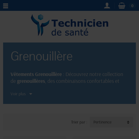
0
Grenouillère
Vêtements Grenouillère
: Découvrez notre collection
de
grenouillères
, des combinaisons confortables et
tendances pour hommes, femmes et enfants.
Voir plus
Fabriquées avec des matériaux de qualité, nos
vêtements
garantissent un confort optimal pour une
nuit de sommeil paisible. Des motifs et des tailles
variés sont disponibles pour satisfaire tous les goûts
et les besoins.
Trier par :
Pertinence