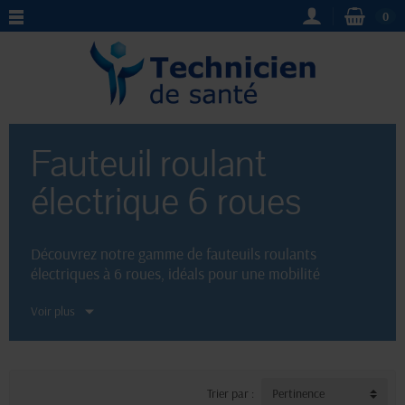
0
Fauteuil roulant
électrique 6 roues
Découvrez notre gamme de fauteuils roulants
électriques à 6 roues, idéals pour une mobilité
optimale. Avec leur
grande stabilité
et leur
Voir plus
manœuvrabilité accrue
, ces fauteuils sont parfaits
pour les utilisateurs à la recherche d'une plus grande
indépendance. Résistants et fiables, nos fauteuils
roulants électriques à 6 roues garantissent un confort
optimal tout en répondant aux besoins spécifiques des
Trier par :
Pertinence