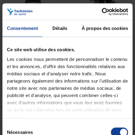
Fauteuil roulant électrique
Fauteuil roulant électrique
à 6 roues Q400...
à 6 roues Q500...
Consentement
Détails
À propos des cookies
En magasin uniquement
En magasin uniquement
Ce site web utilise des cookies.
3 882,08 €
8 140,57 €
à partir de
à partir de
Les cookies nous permettent de personnaliser le contenu
et les annonces, d'offrir des fonctionnalités relatives aux
médias sociaux et d'analyser notre trafic. Nous
partageons également des informations sur l'utilisation de
notre site avec nos partenaires de médias sociaux, de
publicité et d'analyse, qui peuvent combiner celles-ci
avec d'autres informations que vous leur avez fournies
ou qu'ils ont collectées lors de votre utilisation de leurs
services.
Sélection
Nécessaires
Fauteuil roulant électrique
Fauteuil roulant électrique
du