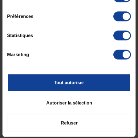
6 roues Q700 M...
6 roues Karma...
consentement
En magasin uniquement
En magasin uniquement
Préférences
18 995,00 €
3 882,08 €
à partir de
à partir de
Statistiques
Marketing
Tout autoriser
Autoriser la sélection
Fauteuil roulant électrique
Fauteuil roulant électrique
6 roues TDX®...
6 roues TDX®...
Refuser
En magasin uniquement
En magasin uniquement