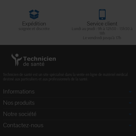
Expédition
Service client
soignée et discrète
Lundi au jeudi : 9h à 12h30 - 13h30 à
18h
Le vendredi jusqu'à 17h
Technicien de santé est un site spécialisé dans la vente en ligne de matériel médical
destiné aux particuliers et aux professionnels de la santé.
Informations
Nos produits
Notre société
Contactez-nous