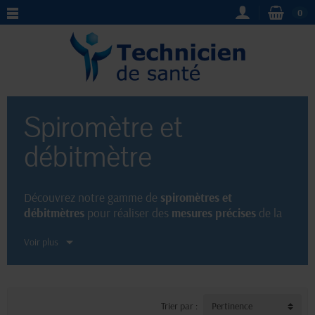
0
Spiromètre et
débitmètre
Découvrez notre gamme de
spiromètres et
débitmètres
pour réaliser des
mesures précises
de la
fonction respiratoire. Idéaux pour le
diagnostic
et le
Voir plus
suivi des patients atteints de maladies respiratoires,
nos appareils permettent de mesurer de façon
objective les volumes et les débits respiratoires,
offrant ainsi une
évaluation fiable
de l'état
pulmonaire. Optez pour des outils de
qualité
et offre à
Trier par :
Pertinence