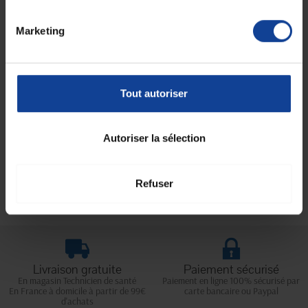
Marketing
Spiromètre Respivol 2500
Medinet pour enfants
En magasin uniquement
Tout autoriser
12,60 €
Autoriser la sélection
Affichage 1-5 de 5 article(s)
Refuser
Livraison gratuite
Paiement sécurisé
En magasin Technicien de santé
Paiement en ligne 100% sécurisé par
En France à domicile à partir de 99€
carte bancaire ou Paypal
d'achats