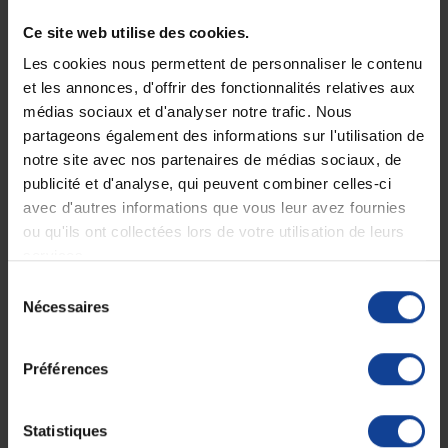
Ce site web utilise des cookies.
Les cookies nous permettent de personnaliser le contenu
et les annonces, d'offrir des fonctionnalités relatives aux
médias sociaux et d'analyser notre trafic. Nous
partageons également des informations sur l'utilisation de
Spiromètre Respivol 5000
EN STOCK
Spiromètre volumétrique
Medinet pour adultes
notre site avec nos partenaires de médias sociaux, de
d’entraînement...
publicité et d'analyse, qui peuvent combiner celles-ci
En magasin uniquement
avec d'autres informations que vous leur avez fournies
ou qu'ils ont collectées lors de votre utilisation de leurs
11,90 €
12,60 €
services.
Sélection
Nécessaires
du
consentement
Préférences
Statistiques