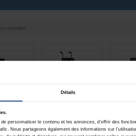
Il y a 8 produits.
Détails
roulant actif
Fauteuil roulant pliant
Fauteuil
ies.
S5 X Quickie
semi-actif Life T...
pliant
e personnaliser le contenu et les annonces, d'offrir des fonctio
uniquement
En magasin uniquement
En magasin 
rafic. Nous partageons également des informations sur l'utilisati