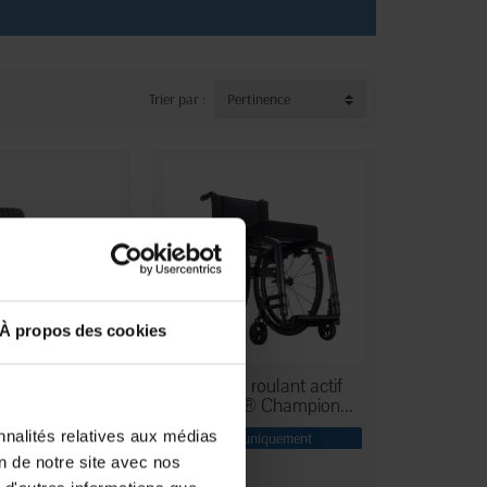
Trier par :
Pertinence
À propos des cookies
 roulant actif
Fauteuil roulant actif
 Life Quickie
Küschall® Champion...
nnalités relatives aux médias
uniquement
En magasin uniquement
on de notre site avec nos