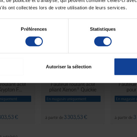
, de publicité et d'analyse, qui peuvent combiner celles-ci avec
303,53 €
3 303,53 €
3
à partir de
à partir de
ils ont collectées lors de votre utilisation de leurs services.
Préférences
Statistiques
Autoriser la sélection
roulant actif
Fauteuil roulant actif
Fauteuil 
Krypton F...
pliant Xenon² Quickie
pour 
uniquement
En magasin uniquement
En magasin 
303,53 €
3 303,53 €
3
à partir de
à partir de
8 article(s)