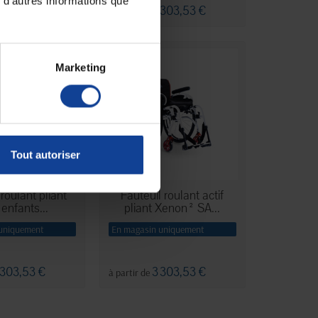
 d'autres informations que
 303,53 €
3 303,53 €
à partir de
Marketing
Tout autoriser
roulant pliant
Fauteuil roulant actif
enfants...
pliant Xenon² SA...
uniquement
En magasin uniquement
 303,53 €
3 303,53 €
à partir de