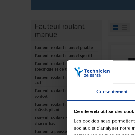
Fauteuil roulant
manuel
Fauteuil roulant manuel pliable
Fauteuil roulant manuel sportif
Fauteuil roulant manuel
spécifique et de transfert
Fauteuil roulant manuel médium
actif
Fauteuil roulant manuel de
Consentement
confort
Fauteuil roulant manuel actif
Fauteuil 
châssis pliant
Ce site web utilise des cook
pliant Q
Fauteuil roulant manuel actif
Les cookies nous permettent d
En magasin 
châssis fixe
sociaux et d'analyser notre t
Fauteuil à pousser