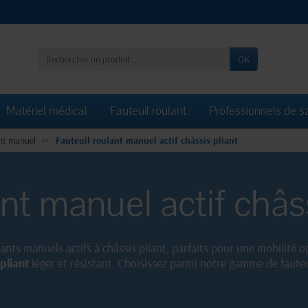
OK
Matériel médical
Fauteuil roulant
Professionnels de s
ant manuel
Fauteuil roulant manuel actif châssis pliant
nt manuel actif châss
lants manuels actifs à châssis pliant, parfaits pour une mobilité
 pliant
léger et résistant. Choisissez parmi notre gamme de faute
ques.