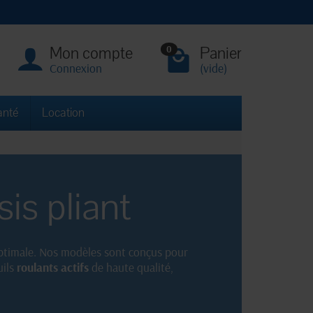
Mon compte
Panier
0
Connexion
(vide)
anté
Location
is pliant
 optimale. Nos modèles sont conçus pour
uils
roulants actifs
de haute qualité,