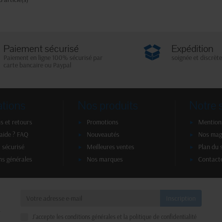
Paiement sécurisé
Expédition
Paiement en ligne 100% sécurisé par
soignée et discrète
carte bancaire ou Paypal
ations
Nos produits
Notre 
s et retours
Promotions
Mentions
'aide ? FAQ
Nouveautés
Nos mag
 sécurisé
Meilleures ventes
Plan du 
ns générales
Nos marques
Contact
a
J'accepte les conditions générales et la politique de confidentialité