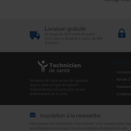
Livraison gratuite
En magasin Technicien de santé
En France à domicile à partir de 99€
d'achats
Inform
Livraison
Besoin d
Technicien de santé est un site spécialisé
dans la vente en ligne de matériel
Paiement
médical destiné aux particuliers et aux
Conditio
professionnels de la santé.
Inscription à la newsletter
Vous pouvez vous désinscrire à tout moment. Vous trouverez pour cel
nos informations de contact dans les conditions d'utilisation du site.