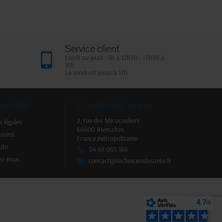
Service client
Lundi au jeudi : 9h à 12h30 - 13h30 à
18h
Le vendredi jusqu'à 17h
société
Contactez-nous
2, rue des Micocouliers
 légales
66600 Rivesaltes
asins
France métropolitaine
site
04 68 083 164
ez-nous
contact@techniciendesante.fr