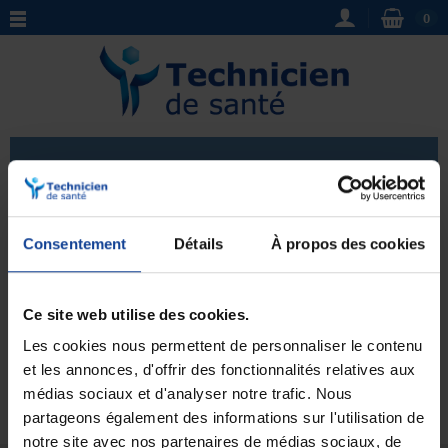
0
Rameur
Rameur
: Découvrez notre sélection de rameurs, des
Consentement
Détails
À propos des cookies
appareils de
remise en forme et de rééducation
parfaits pour travailler tout le corps. Que vous soyez
Voir plus
débutant ou confirmé, ces machines offrent un
Ce site web utilise des cookies.
entraînement complet, favorisant le renforcement
Les cookies nous permettent de personnaliser le contenu
musculaire, l'amélioration de l'endurance et la perte de
poids. Choisissez parmi notre gamme de rameurs pour
et les annonces, d'offrir des fonctionnalités relatives aux
Aucun produit pour le moment.
trouver celui adapté à vos besoins et atteindre vos
médias sociaux et d'analyser notre trafic. Nous
objectifs de remise en forme.
partageons également des informations sur l'utilisation de
notre site avec nos partenaires de médias sociaux, de