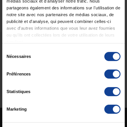
médias sociaux et d'analyser notre trafic. Nous
partageons également des informations sur l'utilisation de
notre site avec nos partenaires de médias sociaux, de
Aucun produit pour le moment.
publicité et d'analyse, qui peuvent combiner celles-ci
avec d'autres informations que vous leur avez fournies
ou qu'ils ont collectées lors de votre utilisation de leurs
services.
Livraison gratuite
Paiement sécurisé
Sélection
En magasin Technicien de santé
Paiement en ligne 100% sécurisé par
Nécessaires
du
En France à domicile à partir de 99€
carte bancaire ou Paypal
d'achats
consentement
Préférences
Expédition
Service client
Statistiques
soignée et discrète
Lundi au jeudi : 9h à 12h30 - 13h30 à
18h
Le vendredi jusqu'à 17h
Marketing