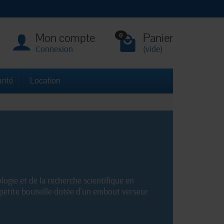
Mon compte
Panier
0
Connexion
(vide)
anté
Location
logie et de la recherche scientifique en
 petite bouteille dotée d'un embout verseur
es précis, des expériences en laboratoire