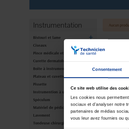
Instrumentation
Aucun produ
Bistouri et lame
Ciseaux
Pince médicale et instrument
Curette dermatologique
Boite à instruments
Consentement
Plateau et cuvette
Pissette
Ce site web utilise des cook
Instrumention à usage unique
Les cookies nous permettent d
Spéculum
sociaux et d'analyser notre t
Matériel de pédicure
partenaires de médias sociaux
Lavement
vous leur avez fournies ou qu'
Tondeuse chirurgicale et rasoir