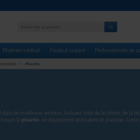
OK
Matériel médical
Fauteuil roulant
Professionnels de s
mentation
Pissette
dans de nombreux secteurs, incluant celui de la chimie, de la bio
n trouve la
pissette
, un équipement polyvalent et pratique. Cette
sion et de manière contrôlée. Que ce soit pour réaliser des dosag
t de liquides, la pissette est l'accessoire idéal.