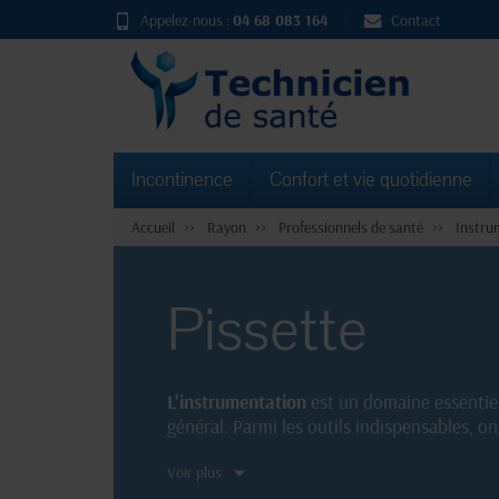
Appelez-nous :
04 68 083 164
Contact
Incontinence
Confort et vie quotidienne
Accueil
Rayon
Professionnels de santé
Instru
Pissette
L'instrumentation
est un domaine essentiel 
général. Parmi les outils indispensables, o
permet de dispenser des liquides avec préci
Voir plus
ou simplement pour faciliter le transvasemen