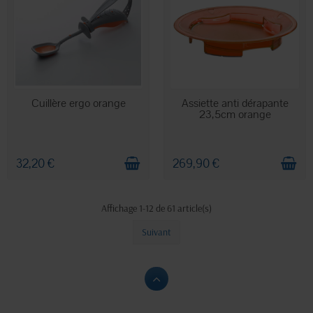
EN STOCK
STOCK LIMITÉ
Cuillère ergo orange
Assiette anti dérapante
23,5cm orange
32,20 €
269,90 €
Affichage 1-12 de 61 article(s)
Suivant