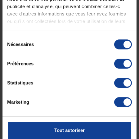
EN STOCK
EN STOCK
Rebord d'assiette incurvé
Cuillère pour main droite
publicité et d'analyse, qui peuvent combiner celles-ci
Homecraft
Kuracare
avec d'autres informations que vous leur avez fournies
ou qu'ils ont collectées lors de votre utilisation de leurs
services.
4,50 €
14,80 €
Sélection
Nécessaires
du
consentement
Préférences
Statistiques
Marketing
EN STOCK
EN STOCK
Fourchette coudée droitier
Fourchette coudée
Queens Homecraft
gaucher Queens
Homecraft
Tout autoriser
11,50 €
11,50 €