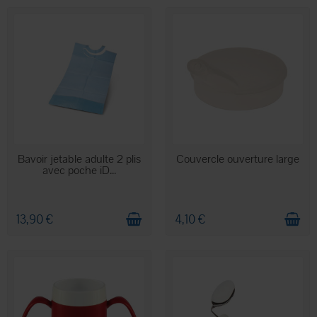
EN STOCK
EN STOCK
Bavoir jetable adulte 2 plis
Couvercle ouverture large
avec poche iD...
13,90 €
4,10 €