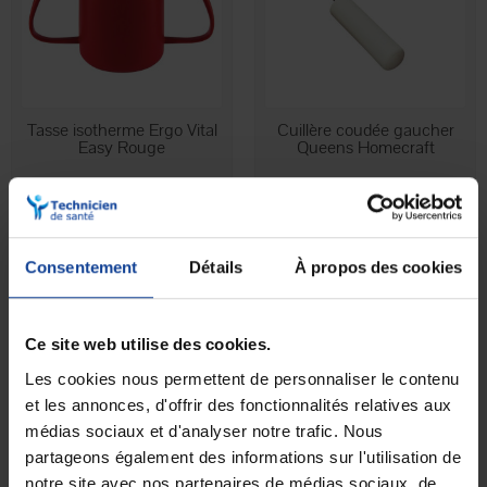
EN STOCK
EN STOCK
Tasse isotherme Ergo Vital
Cuillère coudée gaucher
Easy Rouge
Queens Homecraft
12,30 €
11,50 €
Consentement
Détails
À propos des cookies
Ce site web utilise des cookies.
Les cookies nous permettent de personnaliser le contenu
et les annonces, d'offrir des fonctionnalités relatives aux
médias sociaux et d'analyser notre trafic. Nous
partageons également des informations sur l'utilisation de
notre site avec nos partenaires de médias sociaux, de