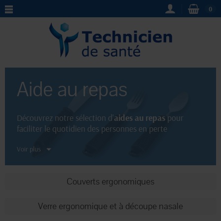
0
Aide au repas
Découvrez notre sélection d'
aides au repas
pour
faciliter le quotidien des personnes en perte
d'autonomie. Notre boutique en ligne propose un large
Voir plus
choix de
matériels médicaux
pratiques tels que
des
couverts ergonomiques
ou des
plateaux
antidérapants
. Optez pour des solutions simples et
Couverts ergonomiques
efficaces pour profiter pleinement de vos repas en
toute
confort
.
Verre ergonomique et à découpe nasale