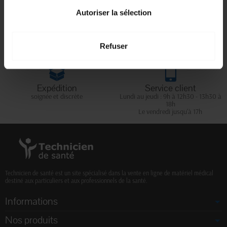
Autoriser la sélection
Livraison gratuite
Paiement sécurisé
En magasin Technicien de santé
Paiement en ligne 100% sécurisé par
En France à domicile à partir de 99€
carte bancaire ou Paypal
d'achats
Refuser
Expédition
Service client
soignée et discrète
Lundi au jeudi : 9h à 12h30 - 13h30 à
18h
Le vendredi jusqu'à 17h
Technicien de santé est un site spécialisé dans la vente en ligne de matériel médical
destiné aux particuliers et aux professionnels de la santé.
Informations
Nos produits