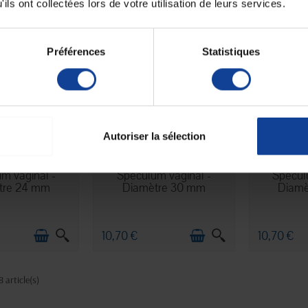
ils ont collectées lors de votre utilisation de leurs services.
Préférences
Statistiques
Autoriser la sélection
 STOCK
EN STOCK
E
m vaginal -
Spéculum vaginal -
Spécul
tre 24 mm
Diamètre 30 mm
Diamè
10,70 €
10,70 €
8 article(s)