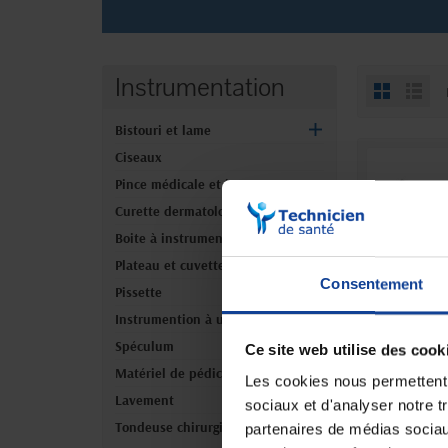
Instrumentation
Bistouri et lame
Ciseaux
Pince médicale et instrument
Curette dermatologique
Boite à instruments
Plateau et cuvette
Consentement
Pissette
Instrumention à usage unique
Spéculum
Ce site web utilise des cook
EN
Spéculum
Matériel de pédicure
Les cookies nous permettent d
Lavement
sociaux et d'analyser notre t
Tondeuse chirurgicale et rasoir
partenaires de médias sociaux
9,50 €