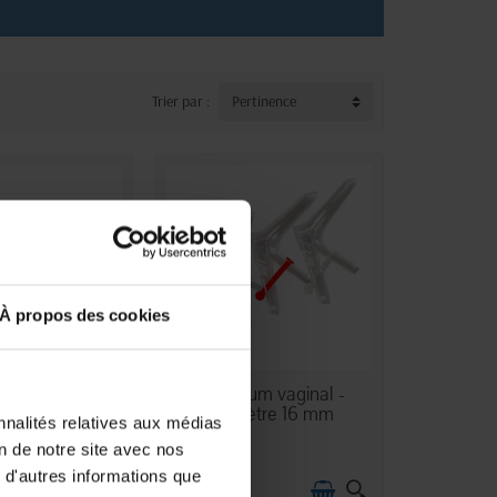
Trier par :
Pertinence
À propos des cookies
N STOCK
EN STOCK
 vaginal XS 20
Spéculum vaginal -
mm
Diamètre 16 mm
nnalités relatives aux médias
on de notre site avec nos
 d'autres informations que
10,70 €