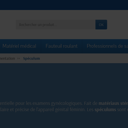
OK
Matériel médical
Fauteuil roulant
Professionnels de s
mentation
Spéculum
entielle pour les examens gynécologiques. Fait de
matériaux stér
ire et précise de l'appareil génital féminin. Les
spéculums
sont d
iques des professionnels de la santé.