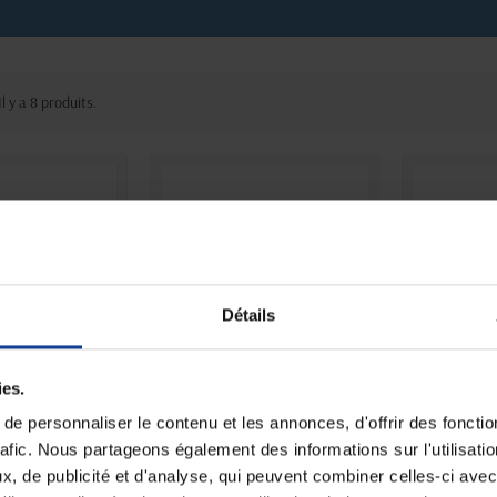
Il y a 8 produits.
Détails
ies.
 STOCK
STOCK LIMITÉ
E
 nasal 10MM
Spéculums auriculaires
Spéculum
e personnaliser le contenu et les annonces, d'offrir des fonctio
rafic. Nous partageons également des informations sur l'utilisati
, de publicité et d'analyse, qui peuvent combiner celles-ci avec
12,70 €
42,90 €