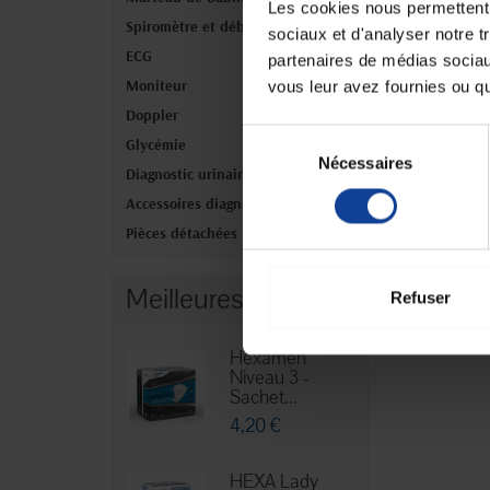
Les cookies nous permettent d
Spiromètre et débitmètre
sociaux et d'analyser notre t
ECG
partenaires de médias sociaux
Affichage 1-1 de 1
Moniteur
vous leur avez fournies ou qu'
Doppler
Sélection
Glycémie
Nécessaires
du
Diagnostic urinaire
consentement
Accessoires diagnostic
Pièces détachées
Meilleures ventes
Refuser
Hexamen
Niveau 3 -
Sachet...
4,20 €
HEXA Lady