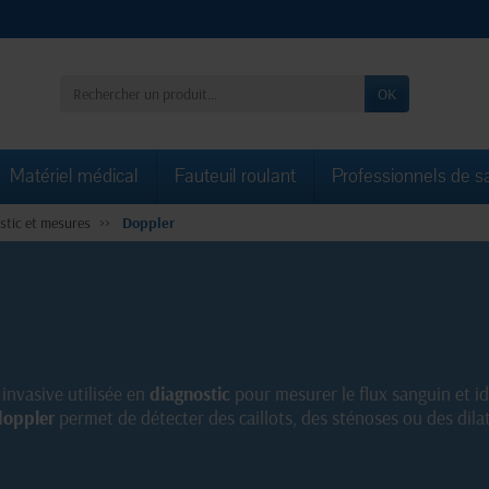
OK
Matériel médical
Fauteuil roulant
Professionnels de s
stic et mesures
Doppler
invasive utilisée en
diagnostic
pour mesurer le flux sanguin et ide
doppler
permet de détecter des caillots, des sténoses ou des dil
réquemment utilisé en cardiologie, en obstétrique et en angiolog