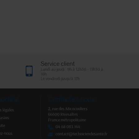
Service client
Lundi au jeudi : 9h à 12h30 - 13h30 à
18h
Le vendredi jusqu'à 17h
société
Contactez-nous
2, rue des Micocouliers
 légales
66600 Rivesaltes
asins
France métropolitaine
site
04 68 083 164
ez-nous
contact@techniciendesante.fr