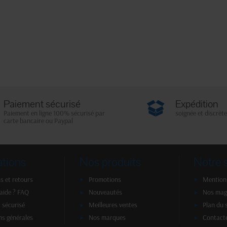
Paiement sécurisé
Expédition
Paiement en ligne 100% sécurisé par
soignée et discrète
carte bancaire ou Paypal
ations
Nos produits
Notre 
s et retours
Promotions
Mentions
'aide ? FAQ
Nouveautés
Nos mag
 sécurisé
Meilleures ventes
Plan du 
ns générales
Nos marques
Contact