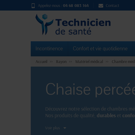
Appelez-nous :
04 68 083 164
Contact
Incontinence
Confort et vie quotidienne
Accueil
Rayon
Matériel médical
Chambre médi
Chaise percé
Découvrez notre sélection de chambres médi
Nos produits de qualité,
durables
et
confo
pratiques, nos chambres médicalisées répon
Voir plus
et adapté.