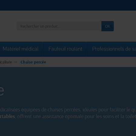
OK
Matériel médical
Fauteuil roulant
Professionnels de s
calisée
Chaise percée
e
calisées équipées de chaises percées, idéales pour faciliter le q
rtables
, offrent une assistance optimale pour les soins et la toil
dent aux besoins spécifiques des professionnels de santé et des 