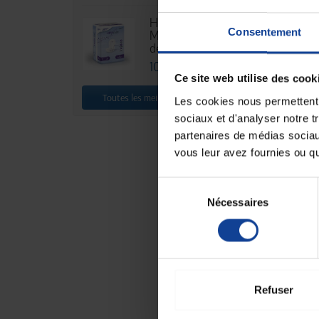
HEXA Lady
Consentement
Maxi - Sachet
102,62 €
de 30
10,88 €
Ce site web utilise des cook
Toutes les meilleures ventes
Les cookies nous permettent d
sociaux et d'analyser notre t
partenaires de médias sociaux
vous leur avez fournies ou qu'
Sélection
Nécessaires
du
consentement
EN
Seau pour
Refuser
39,90 €