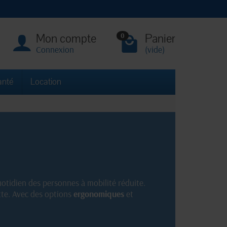
Mon compte
Panier
0
Connexion
(vide)
anté
Location
uotidien des personnes à mobilité réduite.
ette. Avec des options
ergonomiques
et
particuliers cherchant du matériel fiable