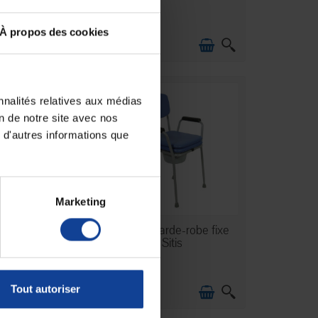
À propos des cookies
59,90 €
nnalités relatives aux médias
on de notre site avec nos
 d'autres informations que
Marketing
RE DE STOCK
EN STOCK
- Chaise garde-
Chaise garde-robe fixe
à roulettes
Sitis
Tout autoriser
102,62 €