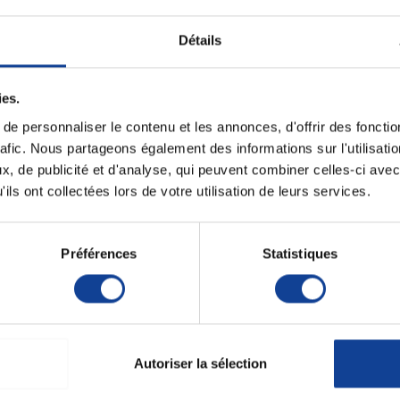
Détails
27,50 €
89,90 €
ies.
e personnaliser le contenu et les annonces, d'offrir des fonctio
rafic. Nous partageons également des informations sur l'utilisati
, de publicité et d'analyse, qui peuvent combiner celles-ci avec
ils ont collectées lors de votre utilisation de leurs services.
Préférences
Statistiques
 STOCK
EN STOCK
RUPTU
 chaise percée
Sit'Flex - Chaise percée
Sit'Roll 
Moem
en acier avec...
robe 
Autoriser la sélection
124,90 €
159,62 €