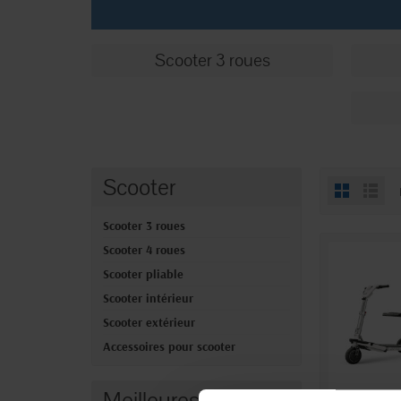
Scooter 3 roues
Scooter
Scooter 3 roues
Scooter 4 roues
Scooter pliable
Scooter intérieur
Scooter extérieur
Accessoires pour scooter
Meilleures ventes