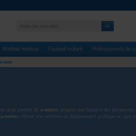
OK
Matériel médical
Fauteuil roulant
Professionnels de s
Scooter
ne large gamme de
scooters
adaptés aux besoins des personnes à
s
scooters
offrent une solution de déplacement pratique et sûre 
les et performants pour une meilleure autonomie au quotidien.