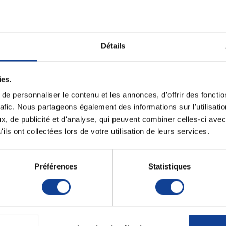
ATTO Standard
Scooter ATTO Sport
Scooter él
inglife
Movinglife
4 rou
uniquement
En magasin uniquement
En magasin 
Détails
790,00 €
4 439,00 €
2
à partir de
à partir de
ies.
e personnaliser le contenu et les annonces, d'offrir des fonctio
rafic. Nous partageons également des informations sur l'utilisati
, de publicité et d'analyse, qui peuvent combiner celles-ci avec
ils ont collectées lors de votre utilisation de leurs services.
Préférences
Statistiques
électrique 4
Scooter Senior Colibri
Scooter él
s Série-X
Outdoor
O
uniquement
En magasin uniquement
En magasin 