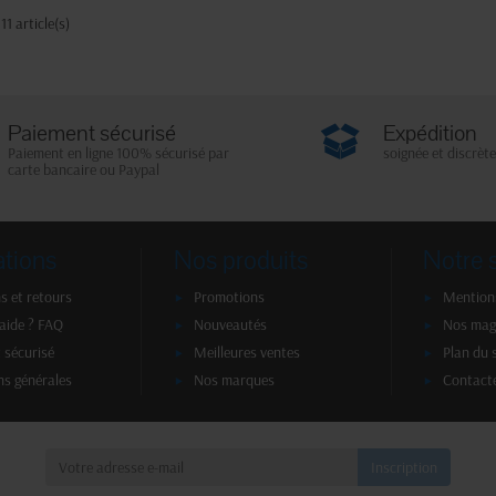
11 article(s)
Paiement sécurisé
Expédition
Paiement en ligne 100% sécurisé par
soignée et discrète
carte bancaire ou Paypal
ations
Nos produits
Notre 
s et retours
Promotions
Mentions
'aide ? FAQ
Nouveautés
Nos mag
 sécurisé
Meilleures ventes
Plan du 
ns générales
Nos marques
Contact
a