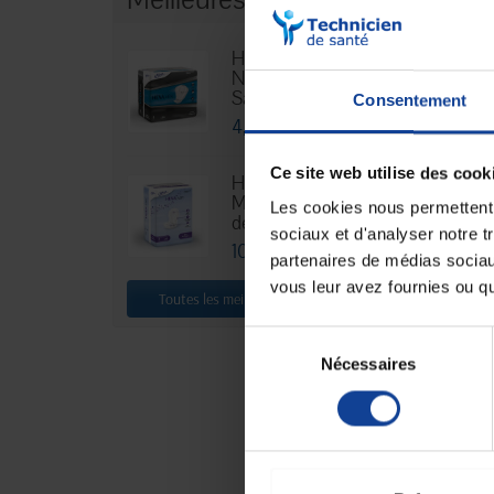
Scooter 
Mov
Hexamen
Niveau 3 -
En magasin 
Sachet...
Consentement
4,76 €
3 
à partir de
Ce site web utilise des cook
HEXA Lady
Maxi - Sachet
Les cookies nous permettent d
de 30
sociaux et d'analyser notre t
10,88 €
partenaires de médias sociaux
vous leur avez fournies ou qu'
Toutes les meilleures ventes
Sélection
Nécessaires
du
consentement
Scooter 
roue
En magasin 