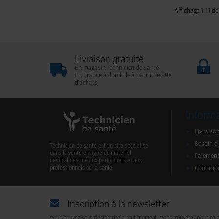
Affichage 1-11 de 
Livraison gratuite
En magasin Technicien de santé
En France à domicile à partir de 99€
d'achats
Inform
Livraison
Besoin d
Technicien de santé est un site spécialisé
dans la vente en ligne de matériel
Paiement
médical destiné aux particuliers et aux
Conditio
professionnels de la santé.
Inscription à la newsletter
Vous pouvez vous désinscrire à tout moment. Vous trouverez pour cel