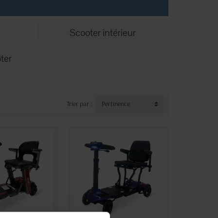
Scooter intérieur
ter
Trier par :
Pertinence