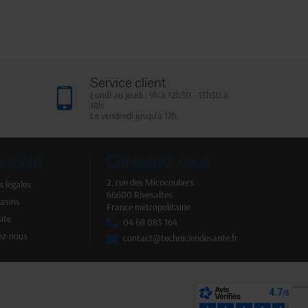
Service client
Lundi au jeudi : 9h à 12h30 - 13h30 à
18h
Le vendredi jusqu'à 17h
société
Contactez-nous
2, rue des Micocouliers
 légales
66600 Rivesaltes
asins
France métropolitaine
site
04 68 083 164
ez-nous
contact@techniciendesante.fr