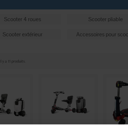
Scooter 4 roues
Scooter pliable
Scooter extérieur
Accessoires pour scoo
Il y a 11 produits.