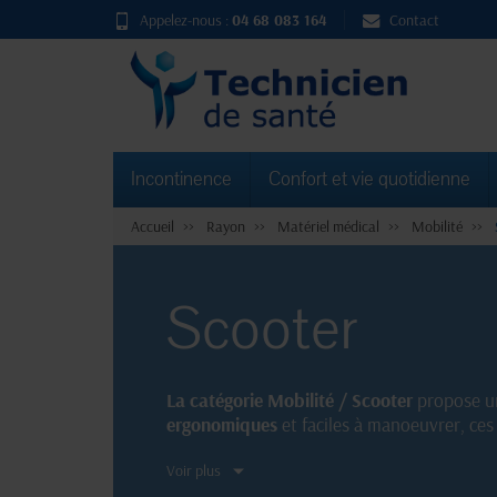
Appelez-nous :
04 68 083 164
Contact
Incontinence
Confort et vie quotidienne
Accueil
Rayon
Matériel médical
Mobilité
Scooter
La catégorie Mobilité / Scooter
propose u
ergonomiques
et faciles à manoeuvrer, ce
Découvrez notre sélection de
scooters
fiab
Voir plus