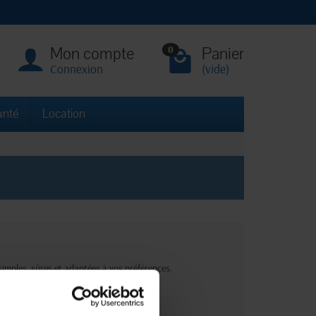
Mon compte
Panier
0
Connexion
(vide)
anté
Location
imples, sûres et adaptées à vos préférences.