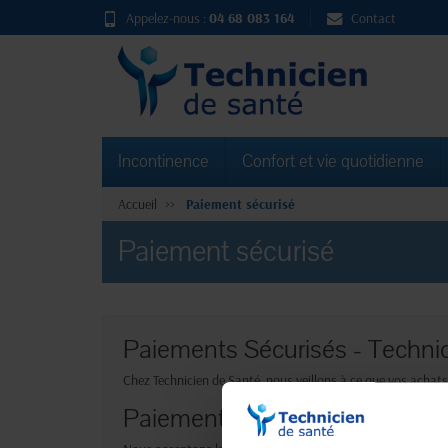
Appelez-nous :
04 68 083 164
Contact
Incontinence
Confort et vie quotidienne
Accueil
Paiement sécurisé
Paiement sécurisé
Paiements Sécurisés - Techni
Chez Technicien de Santé, nous veillons à ce que vos achat
Paiement par carte bancaire