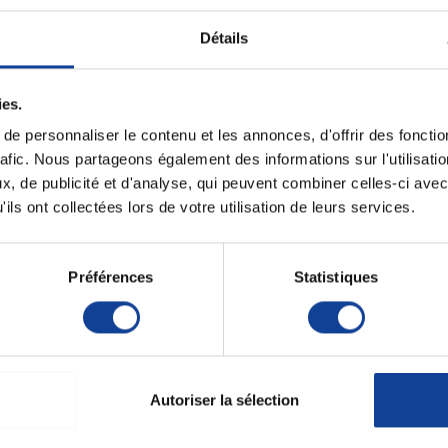
ateforme de paiement sécurisée. Vous pouvez régler vos achats avec les principale
Détails
ies.
sécurité 3D Secure, garantissant la confidentialité de vos informations bancaires.
e personnaliser le contenu et les annonces, d'offrir des fonctio
rafic. Nous partageons également des informations sur l'utilisati
nt disponible. Vous pouvez payer rapidement et en toute sécurité sans partager vo
, de publicité et d'analyse, qui peuvent combiner celles-ci avec
trée.
ils ont collectées lors de votre utilisation de leurs services.
n certificat SSL. Cela garantit que vos données personnelles et bancaires restent
Préférences
Statistiques
ance pour vous assurer une expérience d'achat sereine et sécurisée. Vous pouvez a
Autoriser la sélection