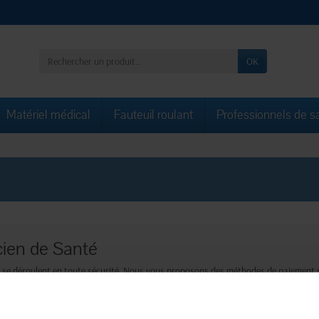
OK
Matériel médical
Fauteuil roulant
Professionnels de s
cien de Santé
s se déroulent en toute sécurité. Nous vous proposons des méthodes de paiement s