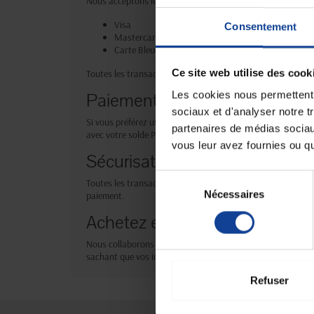
Nous acceptons les paiements par carte bancaire via une pl
Visa
Consentement
Mastercard
Carte Bleue
Ce site web utilise des cook
Toutes les transactions sont protégées par le protocole de 
Paiement via PayPal
Les cookies nous permettent d
sociaux et d'analyser notre t
Si vous préférez utiliser PayPal, cette option est égaleme
partenaires de médias sociaux
avec votre solde PayPal ou via votre carte bancaire enregis
vous leur avez fournies ou qu'
Sécurisation des transactions
Sélection
Toutes les transactions sont entièrement cryptées grâce à u
Nécessaires
du
paiement.
consentement
Achetez en toute confiance
Nous collaborons avec des partenaires de paiement de confi
sachant que vos informations sont protégées.
Refuser