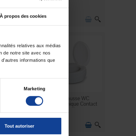
À propos des cookies
13,90 €
nnalités relatives aux médias
on de notre site avec nos
 d'autres informations que
Marketing
N STOCK
EN STOCK
ausse WC
Réhausse WC
ique Contact
Ergonomique Contact
s 11 cm...
Plus 11 cm...
53,90 €
Tout autoriser