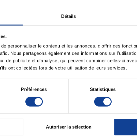
AquaWCSoft
Détails
38,90 €
14,90 €
ies.
e personnaliser le contenu et les annonces, d'offrir des fonctio
rafic. Nous partageons également des informations sur l'utilisati
, de publicité et d'analyse, qui peuvent combiner celles-ci avec
ils ont collectées lors de votre utilisation de leurs services.
Préférences
Statistiques
E DE STOCK
RUPTURE DE STOCK
E
ppui - 30 cm -
Rehausse WC confort
Réh
curFix
11,5 cm Réhosoft®
Ergonom
sans...
Plu
42,90 €
45,90 €
Autoriser la sélection