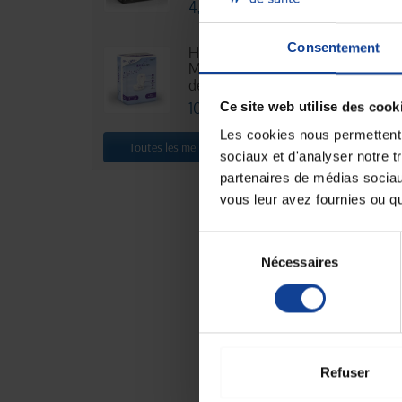
4,76 €
Consentement
HEXA Lady
23,90 €
Maxi - Sachet
de 30
Ce site web utilise des cook
10,88 €
Les cookies nous permettent d
Toutes les meilleures ventes
sociaux et d'analyser notre t
partenaires de médias sociaux
vous leur avez fournies ou qu'
Sélection
Nécessaires
du
consentement
RUPTUR
Barre d'a
Se
12,90 €
Refuser