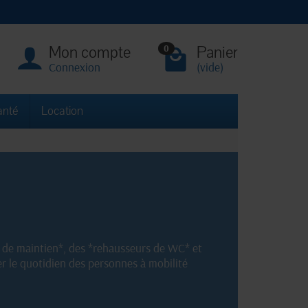
Mon compte
Panier
0
Connexion
(vide)
anté
Location
s de maintien*, des *rehausseurs de WC* et
er le quotidien des personnes à mobilité