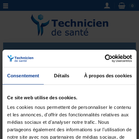
0
Blouse isolement
Vêtement et identification patient / Blouse isolement
Consentement
Détails
À propos des cookies
- Notre gamme de blouses d'isolement pour les
patients offre une protection maximale pendant les
Voir plus
interventions médicales. Fabriquées à partir de
Ce site web utilise des cookies.
matériaux de qualité
et dotées d'une
identification
Les cookies nous permettent de personnaliser le contenu
facile
, nos blouses assurent également un
confort
optimal
pour les patients. Choisissez parmi une
et les annonces, d'offrir des fonctionnalités relatives aux
Aucun produit pour le moment.
variété de tailles et de couleurs pour répondre aux
médias sociaux et d'analyser notre trafic. Nous
besoins de votre établissement médical.
partageons également des informations sur l'utilisation de
notre site avec nos partenaires de médias sociaux, de