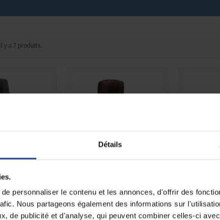
Il y a 7 produits.
Détails
 STOCK
EN STOCK
E
releveur Extra
Fauteuil releveur Extra
Fauteuil r
ies.
 Victor -...
Confort Victor -...
Max 
e personnaliser le contenu et les annonces, d'offrir des fonctio
rafic. Nous partageons également des informations sur l'utilisati
, de publicité et d'analyse, qui peuvent combiner celles-ci avec
1 099,90 €
1 099,90 