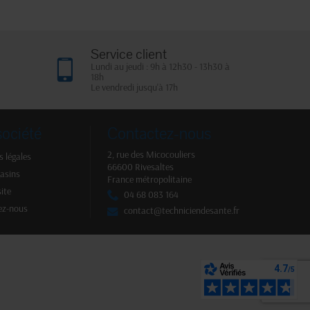
Service client
Lundi au jeudi : 9h à 12h30 - 13h30 à
18h
Le vendredi jusqu'à 17h
société
Contactez-nous
2, rue des Micocouliers
 légales
66600 Rivesaltes
asins
France métropolitaine
site
04 68 083 164
ez-nous
contact@techniciendesante.fr