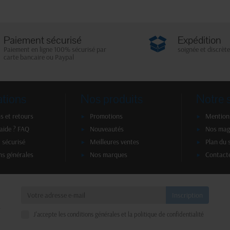
Paiement sécurisé
Expédition
Paiement en ligne 100% sécurisé par
soignée et discrète
carte bancaire ou Paypal
ations
Nos produits
Notre 
s et retours
Promotions
Mentions
'aide ? FAQ
Nouveautés
Nos mag
 sécurisé
Meilleures ventes
Plan du 
ns générales
Nos marques
Contact
a
J'accepte les conditions générales et la politique de confidentialité