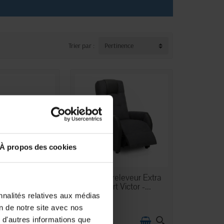
Trier par :
Pertinence
À propos des cookies
N STOCK
STOCK LIMITÉ
eleveur confort
Fauteuil releveur Extra
- Tissu...
Confort Victor -...
nnalités relatives aux médias
on de notre site avec nos
 d'autres informations que
€
1 309,90 €