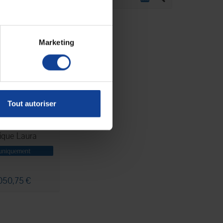
Marketing
Tout autoriser
il releveur
rique Laura
uniquement
 050,75 €