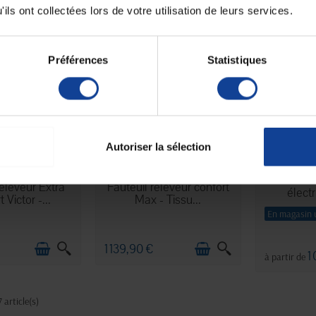
ils ont collectées lors de votre utilisation de leurs services.
Préférences
Statistiques
Autoriser la sélection
Fauteu
 STOCK
EN STOCK
releveur Extra
Fauteuil releveur confort
élect
 Victor -...
Max - Tissu...
En magasin 
1 139,90 €
1
à partir de
 article(s)