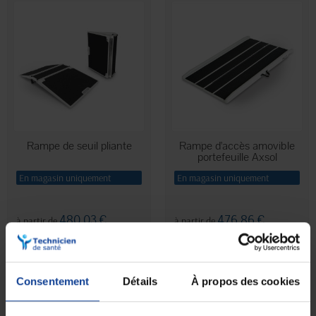
Rampe de seuil pliante
Rampe d'accès amovible
portefeuille Axsol
En magasin uniquement
En magasin uniquement
480,03 €
476,86 €
à partir de
à partir de
Consentement
Détails
À propos des cookies