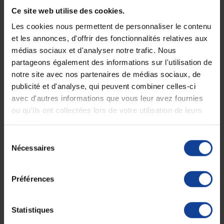
Ce site web utilise des cookies.
Les cookies nous permettent de personnaliser le contenu
et les annonces, d'offrir des fonctionnalités relatives aux
médias sociaux et d'analyser notre trafic. Nous
Rampe pliante en
Rampe de seuil standard
partageons également des informations sur l'utilisation de
aluminium (90 cm)
notre site avec nos partenaires de médias sociaux, de
En magasin uniquement
En magasin uniquement
publicité et d'analyse, qui peuvent combiner celles-ci
avec d'autres informations que vous leur avez fournies
ou qu'ils ont collectées lors de votre utilisation de leurs
854,55 €
209,95 €
à partir de
à partir de
services.
Sélection
Nécessaires
du
consentement
Préférences
Statistiques