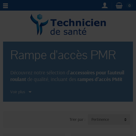
0
Rampe d'accès PMR
Découvrez notre sélection d'
accessoires pour fauteuil
roulant
de qualité, incluant des
rampes d'accès PMR
pratiques et sécurisées. Ces équipements,
Voir plus
indispensables pour faciliter les déplacements des
personnes à mobilité réduite, sont conçus pour offrir
une grande résistance et une installation aisée.
Choisissez parmi notre gamme de rampes
ergonomiques et robustes, adaptées à tous types de
Trier par :
Pertinence
fauteuils roulants.