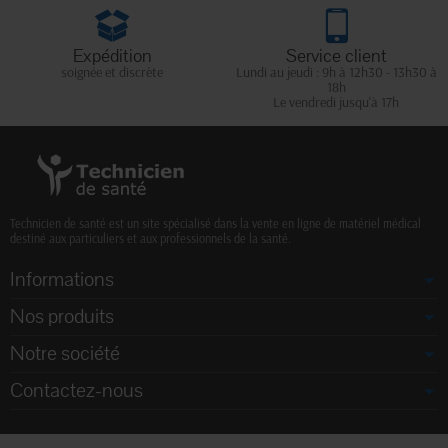
Expédition
Service client
soignée et discrète
Lundi au jeudi : 9h à 12h30 - 13h30 à
18h
Le vendredi jusqu'à 17h
Technicien de santé est un site spécialisé dans la vente en ligne de matériel médical
destiné aux particuliers et aux professionnels de la santé.
Informations
Nos produits
Notre société
Contactez-nous