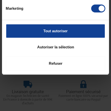
Marketing
Rampe pour véhicule
Scooter Ramp
En magasin uniquement
Tout autoriser
669,93 €
à partir de
Autoriser la sélection
Affichage 1-5 de 5 article(s)
Refuser
Livraison gratuite
Paiement sécurisé
En magasin Technicien de santé
Paiement en ligne 100% sécurisé par
En France à domicile à partir de 99€
carte bancaire ou Paypal
d'achats