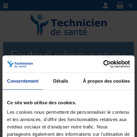
0
Fauteuil releveur xs ou
compact
Consentement
Détails
À propos des cookies
Fauteuil releveur xs ou compact
- Découvrez notre
sélection de fauteuils releveurs xs ou compact, idéale
pour les petits espaces. Grâce à leur design
Ce site web utilise des cookies.
Voir plus
fonctionnel et leur mécanisme de relevage, ces
fauteuils vous offrent un confort optimal et facilitent
Les cookies nous permettent de personnaliser le contenu
votre mobilité. Choisissez parmi notre gamme de
et les annonces, d'offrir des fonctionnalités relatives aux
modèles et profitez d'un siège ergonomique et
médias sociaux et d'analyser notre trafic. Nous
Aucun produit pour le moment.
esthétique, parfaitement adapté à vos besoins.
partageons également des informations sur l'utilisation de