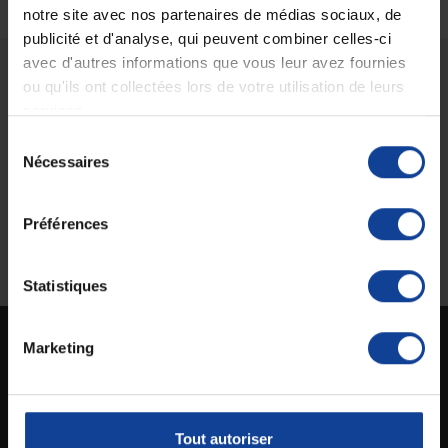
notre site avec nos partenaires de médias sociaux, de
publicité et d'analyse, qui peuvent combiner celles-ci
avec d'autres informations que vous leur avez fournies
ou qu'ils ont collectées lors de votre utilisation de leurs
Livraison gratuite
Paiement sécurisé
services.
En magasin Technicien de santé
Paiement en ligne 100% sécurisé par
En France à domicile à partir de 99€
carte bancaire ou Paypal
Sélection
d'achats
Nécessaires
du
consentement
Préférences
Expédition
Service client
soignée et discrète
Lundi au jeudi : 9h à 12h30 - 13h30 à
18h
Le vendredi jusqu'à 17h
Statistiques
Marketing
Technicien de santé est un site spécialisé dans la vente en ligne de matériel médical
destiné aux particuliers et aux professionnels de la santé.
Tout autoriser