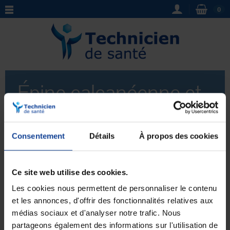
0
Épine calcanéenne et
aponévrosite plantaire
Consentement
Détails
À propos des cookies
Épine calcanéenne et aponévrosite plantaire :
Trouvez ici les meilleurs soins des pieds et pédicures
pour traiter l'épine calcanéenne et l'aponévrosite
Ce site web utilise des cookies.
Voir plus
plantaire. Notre équipe de professionnels spécialisés
offre une gamme de traitements personnalisés pour
Les cookies nous permettent de personnaliser le contenu
soulager la douleur et améliorer la mobilité. Réservez
et les annonces, d'offrir des fonctionnalités relatives aux
dès maintenant pour bénéficier d'un soulagement
médias sociaux et d'analyser notre trafic. Nous
Aucun produit pour le moment.
immédiat et durable.
partageons également des informations sur l'utilisation de