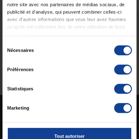
notre site avec nos partenaires de médias sociaux, de
publicité et d'analyse, qui peuvent combiner celles-ci
avec d'autres informations que vous leur avez fournies
ou qu'ils ont collectées lors de votre utilisation de leurs
Livraison gratuite
Paiement sécurisé
services.
En magasin Technicien de santé
Paiement en ligne 100% sécurisé par
En France à domicile à partir de 99€
carte bancaire ou Paypal
Sélection
d'achats
Nécessaires
du
consentement
Préférences
Expédition
Service client
soignée et discrète
Lundi au jeudi : 9h à 12h30 - 13h30 à
18h
Le vendredi jusqu'à 17h
Statistiques
Marketing
Technicien de santé est un site spécialisé dans la vente en ligne de matériel médical
destiné aux particuliers et aux professionnels de la santé.
Tout autoriser