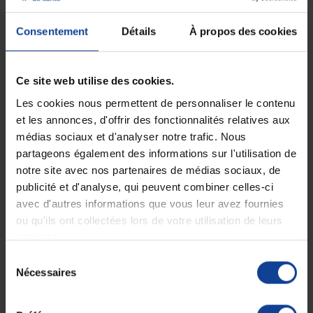
Consentement
Détails
À propos des cookies
EN STOCK
EN STOCK
Horloge calendrier à LED
Téléphone grosses
Ce site web utilise des cookies.
rouge
touches Xtra 1110
Les cookies nous permettent de personnaliser le contenu
et les annonces, d'offrir des fonctionnalités relatives aux
69,90 €
49,90 €
médias sociaux et d'analyser notre trafic. Nous
partageons également des informations sur l'utilisation de
notre site avec nos partenaires de médias sociaux, de
publicité et d'analyse, qui peuvent combiner celles-ci
avec d'autres informations que vous leur avez fournies
ou qu'ils ont collectées lors de votre utilisation de leurs
services.
Sélection
Nécessaires
du
consentement