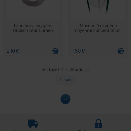
EN STOCK
EN STOCK
Tubulure à oxygène
Masque à oxygène
Hudson Star-Lumen
moyenne concentration...
2,10 €
1,50 €
Affichage 1-12 de 116 article(s)
Suivant