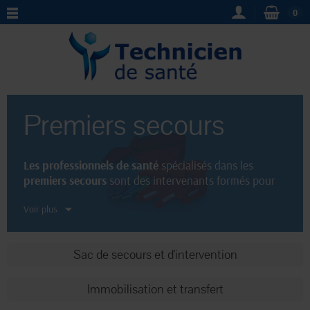
0
Premiers secours
Les professionnels de santé
spécialisés dans les
premiers secours
sont des intervenants formés pour
apporter une assistance immédiate aux personnes en
Voir plus
détresse médicale. Leur expertise leur permet de
réagir rapidement et efficacement dans des situations
d'urgence telles que les accidents, les malaises ou les
Sac de secours et d'intervention
blessures. Les
premiers secours
dispensés par ces
professionnels sont essentiels pour stabiliser l'état des
victimes et leur sauver la vie avant l'arrivée des
Immobilisation et transfert
secours médicaux.