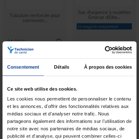
Sac d'urgence à roulettes
EN STOCK
Tubulure renforcée pour
Emerair d'Elite...
connexion...
En magasin uniquement
34,90 €
379,00 €
Consentement
Détails
À propos des cookies
Ce site web utilise des cookies.
Les cookies nous permettent de personnaliser le contenu
et les annonces, d'offrir des fonctionnalités relatives aux
médias sociaux et d'analyser notre trafic. Nous
partageons également des informations sur l'utilisation de
EN STOCK
EN STOCK
Couverture de survie
Lunettes à oxygène adulte
notre site avec nos partenaires de médias sociaux, de
isothermique enfant
publicité et d'analyse, qui peuvent combiner celles-ci