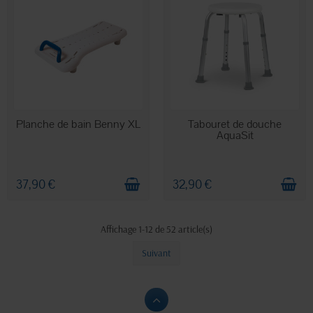
EN STOCK
EN STOCK
Planche de bain Benny XL
Tabouret de douche
AquaSit
37,90 €
32,90 €
Affichage 1-12 de 52 article(s)
Suivant