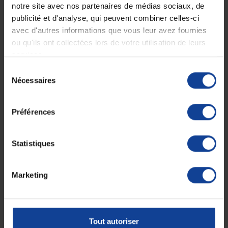
Peigne à manche long
Barre de relèvement Grip
notre site avec nos partenaires de médias sociaux, de
Beauty
135°
publicité et d'analyse, qui peuvent combiner celles-ci
En magasin uniquement
En magasin uniquement
avec d'autres informations que vous leur avez fournies
ou qu'ils ont collectées lors de votre utilisation de leurs
services.
28,80 €
71,50 €
Sélection
Nécessaires
du
consentement
Préférences
Statistiques
Marketing
Tabouret de douche Bora
Tapis de douche
antidérapant carré
En magasin uniquement
En magasin uniquement
Tout autoriser