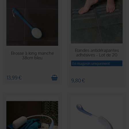
Bandes antidérapantes
EN STOCK
Brosse à long manche
adhésives - Lot de 20
38cm bleu
En magasin uniquement
13,99 €
9,80 €