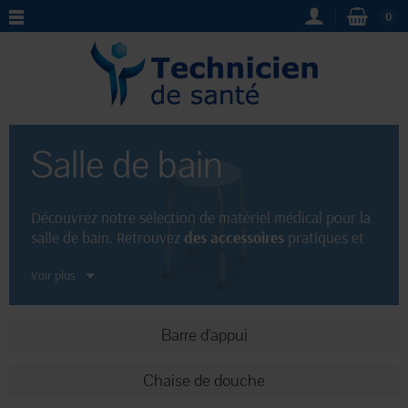
0
Salle de bain
Découvrez notre sélection de matériel médical pour la
salle de bain. Retrouvez
des accessoires
pratiques et
sécurisés pour faciliter votre quotidien : barres
Voir plus
d'appui, sièges de douche, tapis anti-dérapants, etc.
Profitez d'un équipement de qualité pour rendre votre
salle de bain plus fonctionnelle et adaptée à vos
Barre d'appui
besoins.
Chaise de douche