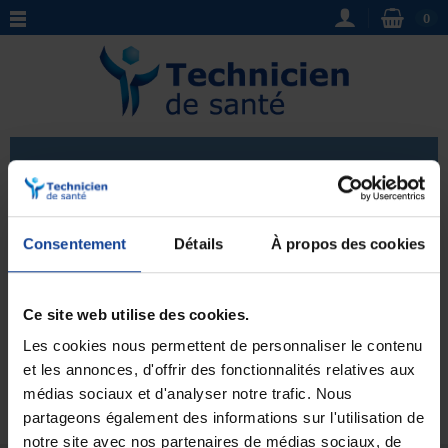
0
Immobilisation au lit
La chambre médicalisée
est une installation
Consentement
Détails
À propos des cookies
spécialement conçue pour les patients nécessitant une
immobilisation au lit. Elle offre un environnement
Voir plus
adapté et sécurisé, avec des équipements médicaux
Ce site web utilise des cookies.
appropriés et des dispositifs d'assistance pour les
Les cookies nous permettent de personnaliser le contenu
personnes à mobilité réduite. Les
chambres
médicalisées
garantissent un suivi optimal des
et les annonces, d'offrir des fonctionnalités relatives aux
Aucun produit pour le moment.
patients, en favorisant leur confort et leur bien-être
médias sociaux et d'analyser notre trafic. Nous
tout en facilitant les soins prodigués par le personnel
partageons également des informations sur l'utilisation de
médical. Opter pour une
immobilisation au lit
dans
notre site avec nos partenaires de médias sociaux, de