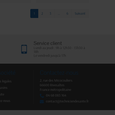
1
2
3
…
6
Suivant
Service client
Lundi au jeudi : 9h à 12h30 - 13h30 à
18h
Le vendredi jusqu'à 17h
société
Contactez-nous
2, rue des Micocouliers
 légales
66600 Rivesaltes
asins
France métropolitaine
site
04 68 083 164
ez-nous
contact@techniciendesante.fr