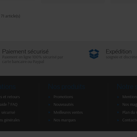
 71 article(s)
Paiement sécurisé
Expédition
Paiement en ligne 100% sécurisé par
soignée et discrète
carte bancaire ou Paypal
ations
Nos produits
Notre 
s et retours
Promotions
Mentions
'aide ? FAQ
Nouveautés
Nos mag
 sécurisé
Meilleures ventes
Plan du 
ns générales
Nos marques
Contact