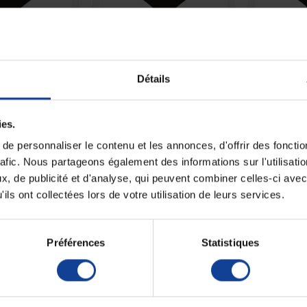
 STOCK
EN STOCK
E
règles taille
Culotte règles taille
Culotte
Noir T40/42
haute Noir T48/50
haute 
Détails
22,90 €
22,90 €
ies.
e personnaliser le contenu et les annonces, d'offrir des fonctio
rafic. Nous partageons également des informations sur l'utilisati
, de publicité et d'analyse, qui peuvent combiner celles-ci avec
ils ont collectées lors de votre utilisation de leurs services.
Préférences
Statistiques
 STOCK
EN STOCK
E
ns Pro Intense
Lait nettoyant sans
Sérum p
0 ml
rinçage Serenity Care
stér