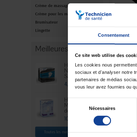
Crème de massage
Crème pour les mains
Brumisateur
EN
Culotte 
haute 
Lingette
Consentement
Meilleures ventes
22,90 €
Ce site web utilise des cook
Hexamen
Les cookies nous permettent d
Niveau 3 -
sociaux et d'analyser notre t
Sachet...
partenaires de médias sociaux
4,76 €
vous leur avez fournies ou qu'
HEXA Lady
Sélection
Maxi - Sachet
Nécessaires
du
de 30
consentement
10,88 €
EN
Crème mai
Toutes les meilleures ventes
5