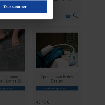
Tout autoriser
22,90 €
ntidérapantes
Eponge pour le dos
s - Lot de 20
Beauty
uniquement
En magasin uniquement
45,40 €