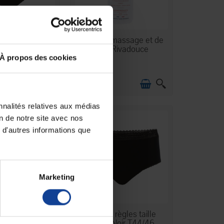
N STOCK
EN STOCK
 règles taille
Huile de massage et de
Noir T36/38
soin Rivadouce
À propos des cookies
10,00 €
nnalités relatives aux médias
on de notre site avec nos
 d'autres informations que
Marketing
N STOCK
EN STOCK
hysiologique
Culotte règles taille
ile - 10 ml
haute Noir T44/46