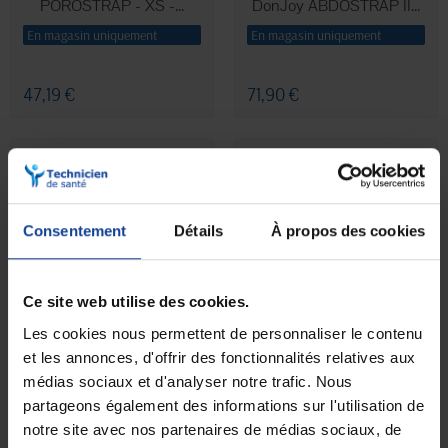
POROSTRAP - XS -...
DonJoy ABDOSTRAP II...
En magasin uniquement
En magasin uniquement
47,19 €
71,90 €
Consentement
Détails
À propos des cookies
Ce site web utilise des cookies.
Les cookies nous permettent de personnaliser le contenu
Ceinture abdominale
Ceinture abdominale
et les annonces, d'offrir des fonctionnalités relatives aux
DonJoy ABDOSTRAP II...
DonJoy ABDOSTRAP II...
médias sociaux et d'analyser notre trafic. Nous
En magasin uniquement
En magasin uniquement
partageons également des informations sur l'utilisation de
notre site avec nos partenaires de médias sociaux, de