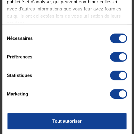
publicité et d'analyse, qui peuvent combiner celles-ci
71,90 €
71,90 €
avec d'autres informations que vous leur avez fournies
ou qu'ils ont collectées lors de votre utilisation de leurs
services.
Sélection
Nécessaires
du
consentement
Préférences
Statistiques
Ceinture abdominale
Ceinture abdominale
DonJoy ABDOSTRAP II -
DonJoy ABDOSTRAP II...
XL
En magasin uniquement
En magasin uniquement
Marketing
71,90 €
71,90 €
Tout autoriser