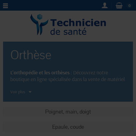
0
Orthèse
L'orthopédie et les orthèses
: Découvrez notre
boutique en ligne spécialisée dans la vente de matériel
médical pour traiter les problèmes orthopédiques.
Voir plus
Nous proposons une large gamme d'orthèses de
qualité pour soulager et stabiliser les articulations,
ainsi que des produits d'orthopédie spécifiques pour
Poignet, main, doigt
chaque partie du corps. Naviguez à travers notre site
pour trouver
les meilleures orthèses
adaptées à vos
besoins, avec des descriptions détaillées et des
Epaule, coude
conseils d'utilisation.