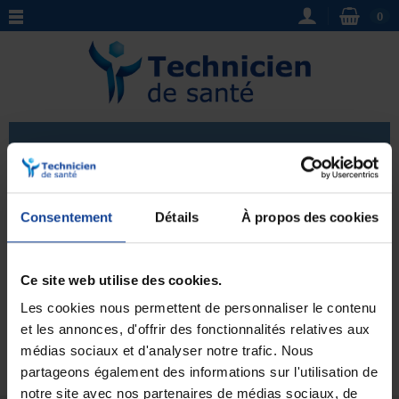
0
Veilleuse
Découvrez notre sélection de
aides auditives
et
Consentement
Détails
À propos des cookies
veilleuses
pour vous faciliter la vie au quotidien. Que
vous ayez des problèmes d'audition ou que vous
Voir plus
recherchiez une solution pour éclairer votre chemin
Ce site web utilise des cookies.
dans l'obscurité, notre boutique propose des produits
Les cookies nous permettent de personnaliser le contenu
de qualité pour répondre à vos besoins. N'attendez
plus et optez pour une
aide auditive
ou une
veilleuse
et les annonces, d'offrir des fonctionnalités relatives aux
Aucun produit pour le moment.
qui améliorera votre confort et votre sécurité.
médias sociaux et d'analyser notre trafic. Nous
partageons également des informations sur l'utilisation de
notre site avec nos partenaires de médias sociaux, de