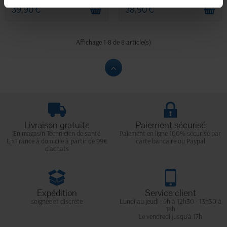
39,90 €
38,90 €
Affichage 1-8 de 8 article(s)
Livraison gratuite
Paiement sécurisé
En magasin Technicien de santé
Paiement en ligne 100% sécurisé par
En France à domicile à partir de 99€
carte bancaire ou Paypal
d'achats
Expédition
Service client
soignée et discrète
Lundi au jeudi : 9h à 12h30 - 13h30 à
18h
Le vendredi jusqu'à 17h