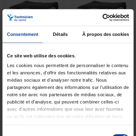
Consentement
Détails
À propos des cookies
RUPTURE DE STOCK
EN STOCK
Coussins Kalli Visco 42 x
Coussins Kalli Visco 50 x
42 x 8 cm
45 x 8 cm
Ce site web utilise des cookies.
Les cookies nous permettent de personnaliser le contenu
81,00 €
81,00 €
et les annonces, d'offrir des fonctionnalités relatives aux
médias sociaux et d'analyser notre trafic. Nous
partageons également des informations sur l'utilisation de
notre site avec nos partenaires de médias sociaux, de
publicité et d'analyse, qui peuvent combiner celles-ci
avec d'autres informations que vous leur avez fournies
ou qu'ils ont collectées lors de votre utilisation de leurs
services.
Sélection