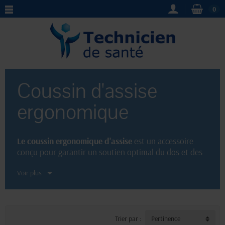
0
Coussin d'assise
ergonomique
Le coussin ergonomique d'assise
est un accessoire
conçu pour garantir un soutien optimal du dos et des
fesses. Grâce à sa forme spécialement conçue, ce
Voir plus
coussin
ergonomique
s'adapte parfaitement à la
morphologie de l'utilisateur. Il offre ainsi un confort
inégalé et prévient les douleurs lombaires. Idéal pour
une utilisation au bureau, en voiture ou à la maison, ce
coussin
est un allié indispensable pour maintenir une
Trier par :
Pertinence