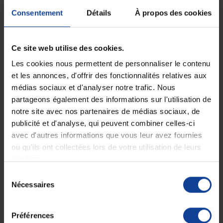
Consentement
Détails
À propos des cookies
Ce site web utilise des cookies.
Les cookies nous permettent de personnaliser le contenu
et les annonces, d'offrir des fonctionnalités relatives aux
médias sociaux et d'analyser notre trafic. Nous
partageons également des informations sur l'utilisation de
EN STOCK
EN STOCK
Marchepied antidérapant
Marche de baignoire
Aquatec® Step
antidérapante SKY
notre site avec nos partenaires de médias sociaux, de
publicité et d'analyse, qui peuvent combiner celles-ci
avec d'autres informations que vous leur avez fournies
43,90 €
28,90 €
ou qu'ils ont collectées lors de votre utilisation de leurs
services.
Sélection
Affichage 1-2 de 2 article(s)
Nécessaires
du
consentement
Préférences