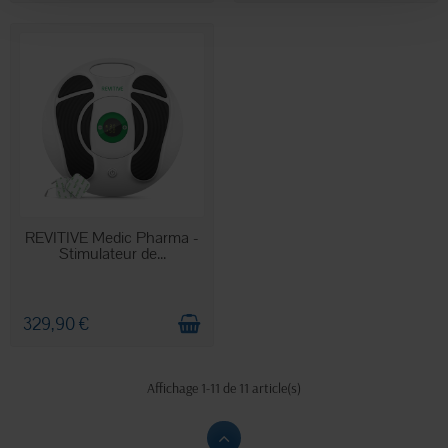
EN STOCK
REVITIVE Medic Pharma -
Stimulateur de...
329,90 €
Affichage 1-11 de 11 article(s)