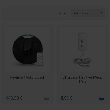
Trier par :
Pertinence
RUPTURE DE STOCK
EN STOCK
Revitive Medic Coach
Chargeur Revitive Medic
Plus
449,90 €
11,90 €