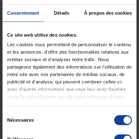
Consentement
Détails
À propos des cookies
RUPTURE DE STOCK
EN STOCK
Electrostimulateur
Stimulateur de circulation
Ce site web utilise des cookies.
Paingone Fllow expert
sanguine...
Les cookies nous permettent de personnaliser le contenu
et les annonces, d'offrir des fonctionnalités relatives aux
349,90 €
379,90 €
médias sociaux et d'analyser notre trafic. Nous
partageons également des informations sur l'utilisation de
notre site avec nos partenaires de médias sociaux, de
publicité et d'analyse, qui peuvent combiner celles-ci
avec d'autres informations que vous leur avez fournies
ou qu'ils ont collectées lors de votre utilisation de leurs
services.
Sélection
Nécessaires
du
consentement
RUPTURE DE STOCK
STOCK LIMITÉ